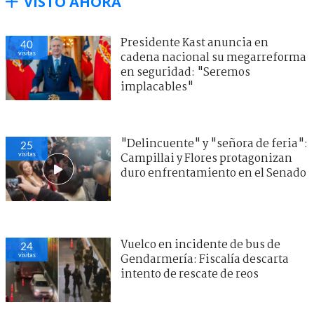
VISTO AHORA
Presidente Kast anuncia en
40
visitas
cadena nacional su megarreforma
en seguridad: "Seremos
implacables"
"Delincuente" y "señora de feria":
25
visitas
Campillai y Flores protagonizan
duro enfrentamiento en el Senado
Vuelco en incidente de bus de
24
visitas
Gendarmería: Fiscalía descarta
intento de rescate de reos