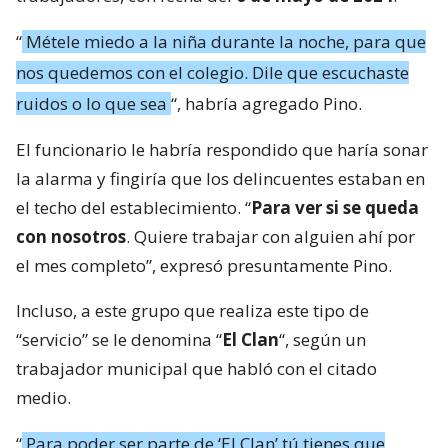
“
Métele miedo a la niña durante la noche, para que
nos quedemos con el colegio. Dile que escuchaste
ruidos o lo que sea
“, habría agregado Pino.
El funcionario le habría respondido que haría sonar
la alarma y fingiría que los delincuentes estaban en
el techo del establecimiento. “
Para ver si se queda
con nosotros
. Quiere trabajar con alguien ahí por
el mes completo”, expresó presuntamente Pino.
Incluso, a este grupo que realiza este tipo de
“servicio” se le denomina “
El Clan
“, según un
trabajador municipal que habló con el citado
medio.
“
Para poder ser parte de ‘El Clan’ tú tienes que