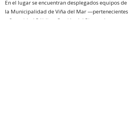
En el lugar se encuentran desplegados equipos de
la Municipalidad de Viña del Mar —pertenecientes
a Seguridad Pública, Gestión del Riesgo de
Desastres y Operaciones—, quienes trabajan en el
despeje y aseguramiento de la vía con apoyo de
cuatro camiones tolva, un cargador frontal y una
retroexcavadora.
Lee también...
"Terriblemente chantas" y
"vergüenza": Poduje arremete
contra empresas por
reconstrucción en El Olivar
Desvíos y alternativas de tránsito