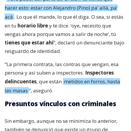
hacer esto: estar con Alejandro (Pino) pa’ allá, pa’
acá
. Lo que él mande, lo que él diga. O sea, si estás
en tu
horario libre
y te dice: ‘oye, necesito que
vengas ahora porque vamos a salir de noche’, tú
tienes que estar ahí
“, declaró un denunciante bajo
resguardo de identidad.
“La primera contrata, las contras que vengan, esa
persona y así suben a inspectores.
Inspectores
delincuentes
, que están
metidos en forros, hasta
las masas
“, aseguró.
Presuntos vínculos con criminales
Sin embargo, aunque no se minimiza lo anterior,
también se denunció que existe un grupo de