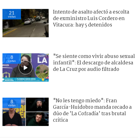
Intento de asalto afectó a escolta
21
visitas
de exministro Luis Cordero en
Vitacura: hay 5 detenidos
"Se siente como vivir abuso sexual
8
visitas
infantil": El descargo de alcaldesa
de La Cruz por audio filtrado
"No les tengo miedo": Fran
8
visitas
García-Huidobro manda recado a
dúo de ’La Cofradía’ tras brutal
crítica