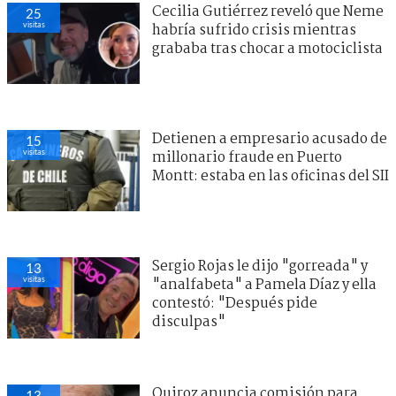
Cecilia Gutiérrez reveló que Neme
25
visitas
habría sufrido crisis mientras
grababa tras chocar a motociclista
Detienen a empresario acusado de
15
visitas
millonario fraude en Puerto
Montt: estaba en las oficinas del SII
Sergio Rojas le dijo "gorreada" y
13
visitas
"analfabeta" a Pamela Díaz y ella
contestó: "Después pide
disculpas"
Quiroz anuncia comisión para
13