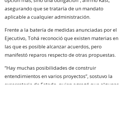
opción más, sino una obligación”, afirmó Kast,
asegurando que se trataría de un mandato
aplicable a cualquier administración.
Frente a la batería de medidas anunciadas por el
Ejecutivo, Tohá reconoció que existen materias en
las que es posible alcanzar acuerdos, pero
manifestó reparos respecto de otras propuestas.
“Hay muchas posibilidades de construir
entendimientos en varios proyectos”, sostuvo la
exsecretaria de Estado, quien agregó que algunas
iniciativas generan dudas porque, a su juicio, son
“
conflictivas
” y al mismo tiempo “
innecesarias
“.
Entre estas últimas ubicó los cambios
constitucionales planteados por La Moneda. Tohá