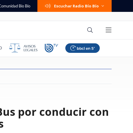
Escuchar Radio Bío Bío
Comunidad Bío Bío
O
za reinicio de
remetida de Trump
eguntas que debes
a felicitó en vivo a
negas analizó
e qué se investiga?
es, traslado a
no de estos
"Creo que recibió fondos
Israel y el Líbano completan
Las comunas del sur que tendrán
RallyMobil no llega a Coquimbo
Muere joven influencer que
Sylvia Plath: la necesidad
"Tratos crueles e inhumanos":
Las cinco preguntas que debes
Bus por conducir con
onsulares con
urismo de
 de renunciar a tu
por fichaje de
ategia de la
brimiento: los
abras el enlace: la
públicos": Desbordes apunta a
nueva ronda de negociaciones
bajas en las tarifas de la luz
en 2026: fecha se cae por daños
documentó su extraño cáncer y
dolorosa de cargar con algo
jueza denuncia vulneraciones a
hacerte antes de renunciar a tu
en EEUU y la
 elogió: "Siempre da
mérico y se indignó:
retos de la orden
a por SMS que
"gobierno anterior" por
"mucho más cerca" de un
según el Gobierno
del sistema frontal y
se transformó en estrella de
imputadas en Horwitz
trabajo
or nacimiento
lenos
polémica con tuitero
acuerdo, según EEUU
reconstrucción
TikTok
s