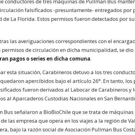
ue conductores de tres máquinas de Pullman Bus mante
irculación falsificados -presuntamente- entregados por p
 de La Florida. Estos permisos fueron detectados por s
tras las averiguaciones correspondientes con el encarga
s permisos de circulación en dicha municipalidad, se dio
tran pagos o series en dicha comuna
.
r esta situación, Carabineros detuvo a los tres conducto
uedaron apercibidos bajo el artículo 26°. En tanto, los
lsificados fueron derivados al Labocar de Carabineros y 
dos al Aparcaderos Custodias Nacionales en San Bernard
 Bus señalaron a BioBioChile que se trata de máquinas
 de las empresa que opera en los viajes a la región de Va
lera, bajo la razón social de Asociación Pullman Bus Cost