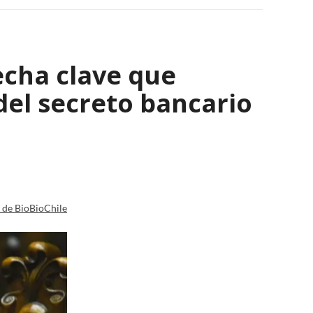
echa clave que
del secreto bancario
a de BioBioChile