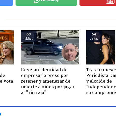
69
64
visitas
visitas
Revelan identidad de
Tras 10 meses
 de
empresario preso por
Periodista D
e vota
retener y amenazar de
y alcalde de
-
muerte a niños por jugar
Independenc
al "rin raja"
su compromi
a