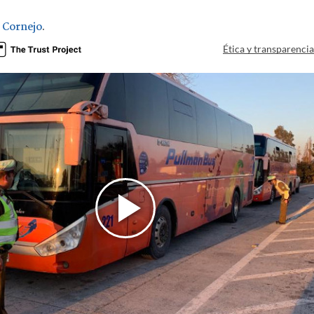
e Cornejo
.
Ética y transparenci