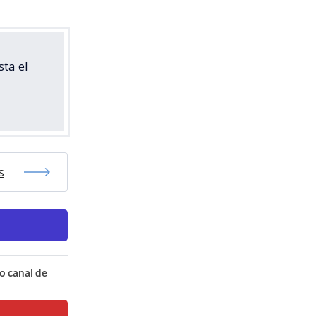
ta el
s
o canal de