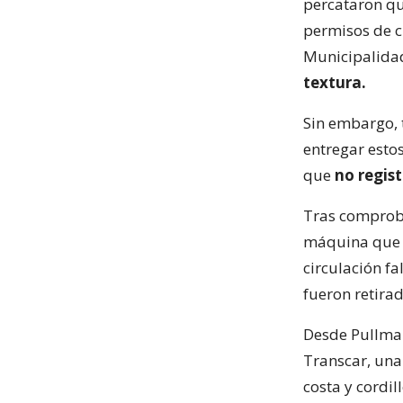
percataron q
permisos de c
Municipalidad
textura.
Sin embargo, 
entregar esto
que
no regis
Tras comproba
máquina que q
circulación fa
fueron retira
Desde Pullman
Transcar, una
costa y cordil