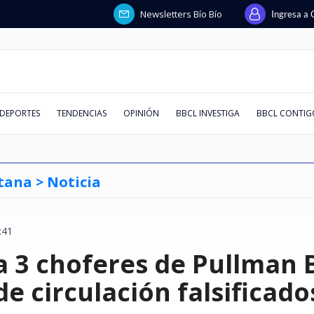
Newsletters Bío Bío
Ingresa a 
DEPORTES
TENDENCIAS
OPINIÓN
BBCL INVESTIGA
BBCL CONTIG
tana >
Noticia
:41
cusados de
a": China
llegada de
peligrosa
uso
esados y
milia":
: cómo
Gobierno confirma apoyo a
Terafab: la mega fábrica que
Por deuda de $38 millones: un
PDI halla primer nexo financiero
Salas repletas, boom en redes y
La paradoja de Codelco: más
Trama penal contra AIEP:
Socavón en línea férrea: por qué
Chile formali
La nueva ar
Las cinco pr
Johnny Herrer
Macarena Ve
¿Quién decid
Abusos sexual
Si te llega u
a 3 choferes de Pullman 
 en Rengo:
enazar a una
plican
 asistencia
can acceso
beza
iscalía pelea
limentos
candidatura del senador Rojo
construirá Elon Musk para los
servicio técnico pide la
entre Clark y Kiblisky en La U:
amor/odio por Chile: Raúl Ruiz
deuda, menos producción
querella destapa
se forman y qué señales lo
relaciones c
contra el "t
hacerte antes
Aníbal Mosa 
supuesta estr
África y encu
mensajes, no 
a de su ropa y
or trabajar
s y vuelos a
ista en Tour
 en Truth
s por pagos a
 después del
Edwards para presidir Unión
chips de sus Tesla y robots
liquidación de la filial de Huawei
contradice versión del expdte.
revive entre los centennials del
contradicciones sobre los
anticipan
Venezuela
maternidad" 
trabajo
Vozinha y lo
defensa de A
archivos sec
masiva estaf
rump
Interparlamentaria
humanoides
en Chile
azul
2026
pagarés de miles de alumnos
ciudadanía p
la cara"
"El colmo"
Salesiana
engaña a chi
e circulación falsificado