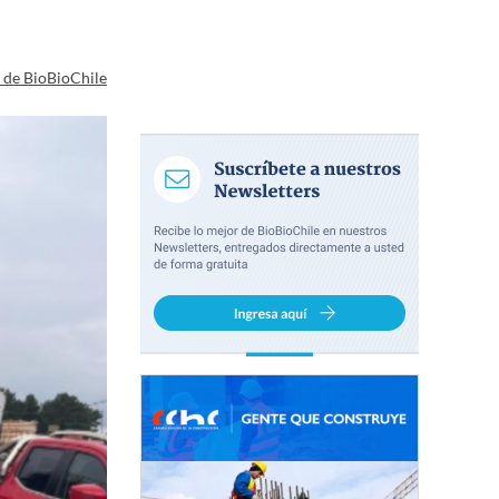
a de BioBioChile