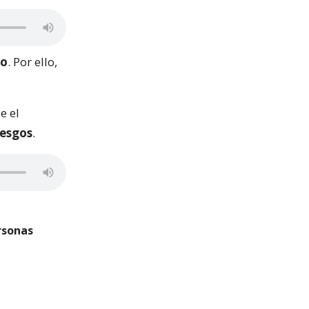
so
. Por ello,
e el
iesgos
.
ersonas