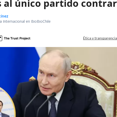
 al único partido contrar
tínez
ea Internacional en BioBioChile
Ética y transparenci