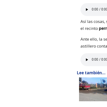
Así las cosas,
el recinto
per
Ante ello, la 
astillero con
Lee también...