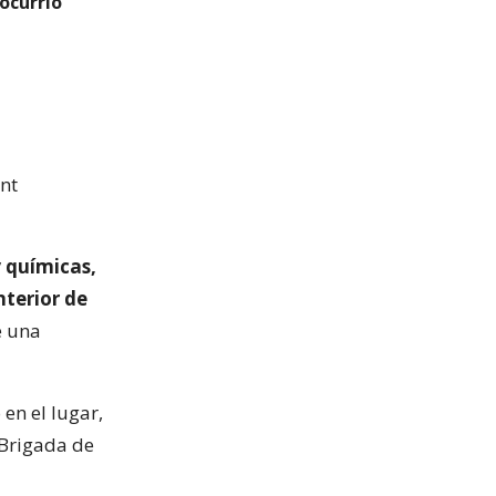
ocurrió
nt
y químicas,
nterior de
e una
en el lugar,
a Brigada de