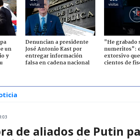
visitas
visitas
apa
Denuncian a presidente
"He grabado s
de un
José Antonio Kast por
numeritos": e
io y
entregar información
extorsivo que
su
falsa en cadena nacional
cientos de fis
oticia
3:03
a de aliados de Putin par