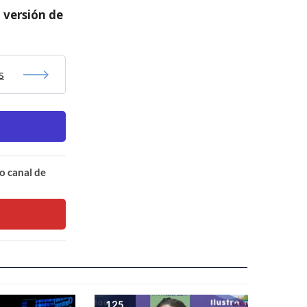
 versión de
s
o canal de
125