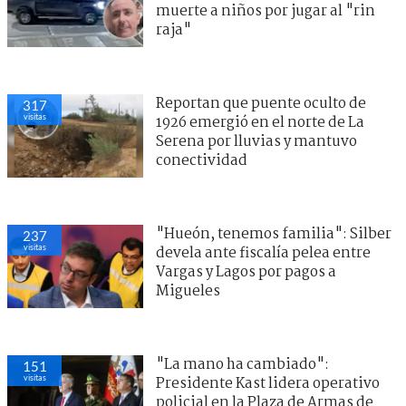
muerte a niños por jugar al "rin
raja"
Reportan que puente oculto de
317
visitas
1926 emergió en el norte de La
Serena por lluvias y mantuvo
conectividad
"Hueón, tenemos familia": Silber
237
visitas
devela ante fiscalía pelea entre
Vargas y Lagos por pagos a
Migueles
"La mano ha cambiado":
151
visitas
Presidente Kast lidera operativo
policial en la Plaza de Armas de