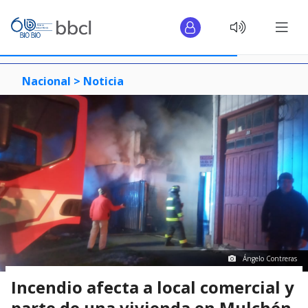
Nacional >
Noticia
Ángelo Contreras
Incendio afecta a local comercial y
parte de una vivienda en Mulchén