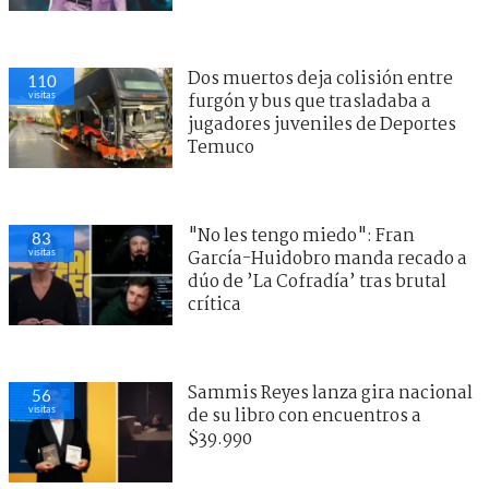
Dos muertos deja colisión entre
110
visitas
furgón y bus que trasladaba a
jugadores juveniles de Deportes
Temuco
"No les tengo miedo": Fran
83
visitas
García-Huidobro manda recado a
dúo de ’La Cofradía’ tras brutal
crítica
Sammis Reyes lanza gira nacional
56
visitas
de su libro con encuentros a
$39.990