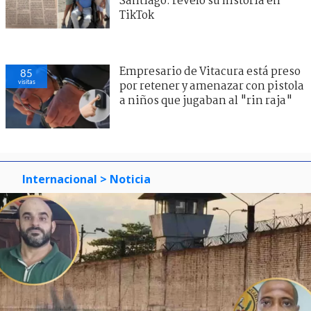
Santiago: reveló su historia en
TikTok
Empresario de Vitacura está preso
85
visitas
por retener y amenazar con pistola
a niños que jugaban al "rin raja"
Internacional
> Noticia