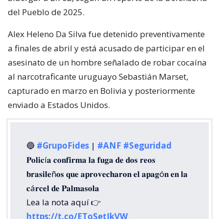
del Pueblo de 2025.
Alex Heleno Da Silva fue detenido preventivamente
a finales de abril y está acusado de participar en el
asesinato de un hombre señalado de robar cocaína
al narcotraficante uruguayo Sebastián Marset,
capturado en marzo en Bolivia y posteriormente
enviado a Estados Unidos.
🔵
#GrupoFides
|
#ANF
#Seguridad
𝐏𝐨𝐥𝐢𝐜í𝐚 𝐜𝐨𝐧𝐟𝐢𝐫𝐦𝐚 𝐥𝐚 𝐟𝐮𝐠𝐚 𝐝𝐞 𝐝𝐨𝐬 𝐫𝐞𝐨𝐬
𝐛𝐫𝐚𝐬𝐢𝐥𝐞ñ𝐨𝐬 𝐪𝐮𝐞 𝐚𝐩𝐫𝐨𝐯𝐞𝐜𝐡𝐚𝐫𝐨𝐧 𝐞𝐥 𝐚𝐩𝐚𝐠ó𝐧 𝐞𝐧 𝐥𝐚
𝐜á𝐫𝐜𝐞𝐥 𝐝𝐞 𝐏𝐚𝐥𝐦𝐚𝐬𝐨𝐥𝐚
Lea la nota aquí 👉
https://t.co/EToSetIkVW