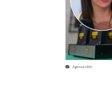
Agencia UNO
Después de sei
cámaras corpo