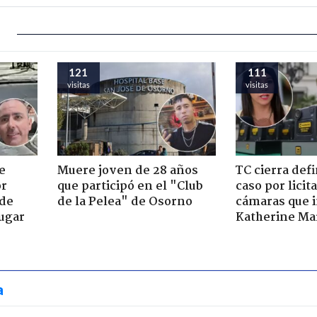
121
111
visitas
visitas
e
Muere joven de 28 años
TC cierra def
or
que participó en el "Club
caso por licit
 de
de la Pelea" de Osorno
cámaras que i
jugar
Katherine Mar
a