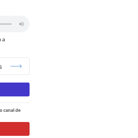
n a
s
o canal de