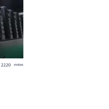
2220
visitas
ación de