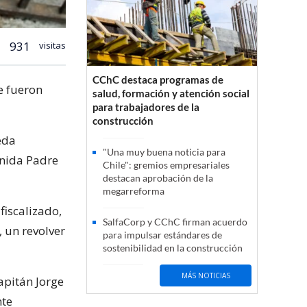
931
visitas
CChC destaca programas de
e fueron
salud, formación y atención social
para trabajadores de la
construcción
eda
"Una muy buena noticia para
enida Padre
Chile": gremios empresariales
destacan aprobación de la
megarreforma
fiscalizado,
SalfaCorp y CChC firman acuerdo
, un revolver
para impulsar estándares de
sostenibilidad en la construcción
MÁS NOTICIAS
apitán Jorge
nte