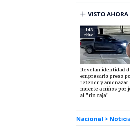
VISTO AHORA
143
visitas
Revelan identidad d
empresario preso p
retener y amenazar
muerte a niños por 
al "rin raja"
Nacional
> Notici