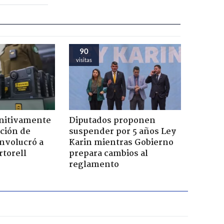
90
visitas
initivamente
Diputados proponen
ación de
suspender por 5 años Ley
nvolucró a
Karin mientras Gobierno
torell
prepara cambios al
reglamento