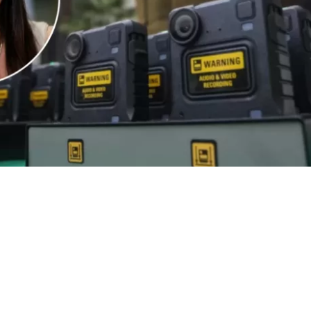
VER RESUMEN
s años de investigación, el caso por la cuestionada licit
rales para Carabineros quedó definitivamente cerrado.