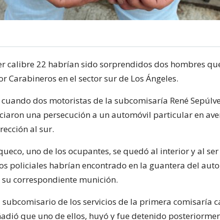
er calibre 22 habrían sido sorprendidos dos hombres qu
or Carabineros en el sector sur de Los Ángeles.
ó cuando dos motoristas de la subcomisaría René Sepúlv
iciaron una persecución a un automóvil particular en av
ección al sur.
queco, uno de los ocupantes, se quedó al interior y al ser 
os policiales habrían encontrado en la guantera del auto
n su correspondiente munición.
l subcomisario de los servicios de la primera comisaría c
ñadió que uno de ellos, huyó y fue detenido posteriorme