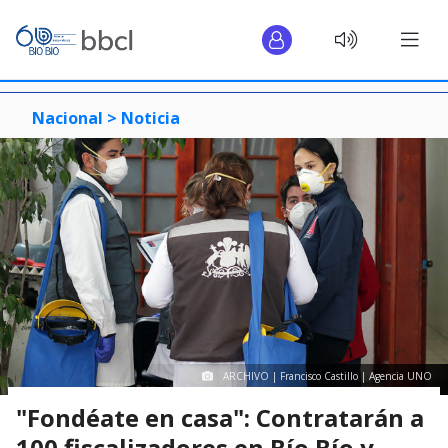
Nacional >
Noticia
ARCHIVO | Francisco Castillo | Agencia UNO
"Fondéate en casa": Contratarán a
100 fiscalizadores en Bío Bío y