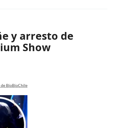
e y arresto de
enium Show
a de BioBioChile