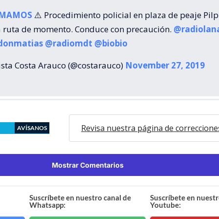
RMAMOS
⚠️ Procedimiento policial en plaza de peaje Pilpi
ta ruta de momento. Conduce con precaución.
@radiolan
donmatias
@radiomdt
@biobio
sta Costa Arauco (@costarauco)
November 27, 2019
Revisa nuestra página de correccione
AVÍSANOS
Mostrar Comentarios
Suscríbete en nuestro canal de
Suscríbete en nuestr
Whatsapp:
Youtube: