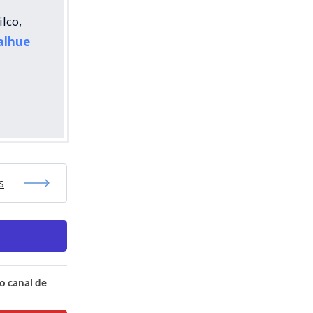
lco,
alhue
s
o canal de