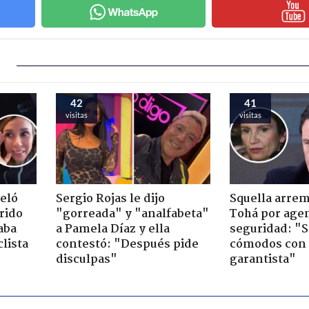
42
41
visitas
visitas
veló
Sergio Rojas le dijo
Squella arrem
rido
"gorreada" y "analfabeta"
Tohá por age
aba
a Pamela Díaz y ella
seguridad: "S
clista
contestó: "Después pide
cómodos con 
disculpas"
garantista"