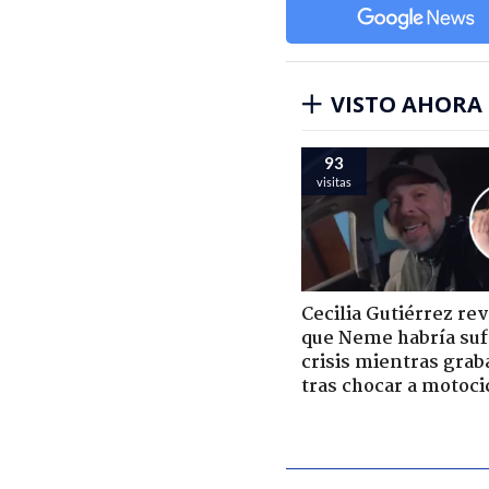
VISTO AHORA
93
visitas
Cecilia Gutiérrez re
que Neme habría suf
crisis mientras grab
tras chocar a motoci