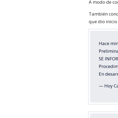
A modo de con
También conc
que dio inicio
Hace mi
Prelimin
SE INFO
Procedimi
En desar
— Hoy Ca