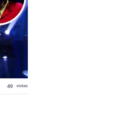
49
visitas
illenium