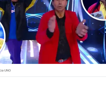
cia UNO
VER RESUMEN
ños alejados de los escenarios, el dúo de humor chileno
M