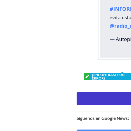
#INFO
evita es
@radio_
— Autopi
¿ENCONTRASTE UN
ERROR?
Síguenos en Google News: