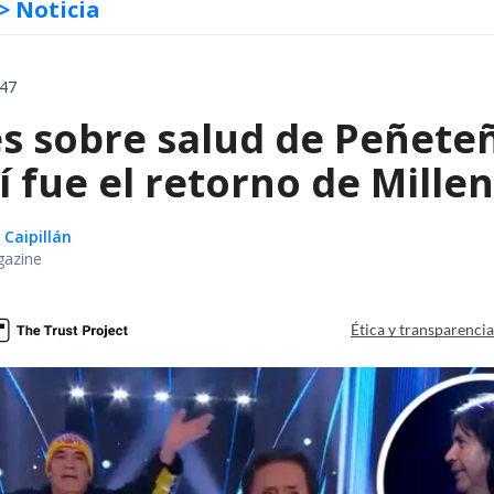
> Noticia
:47
s sobre salud de Peñeteñ
í fue el retorno de Mill
 Caipillán
gazine
Ética y transparenci