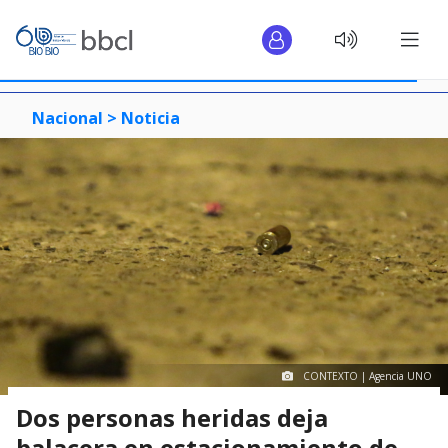
Nacional >
Noticia
CONTEXTO | Agencia UNO
Dos personas heridas deja
balacera en estacionamiento de