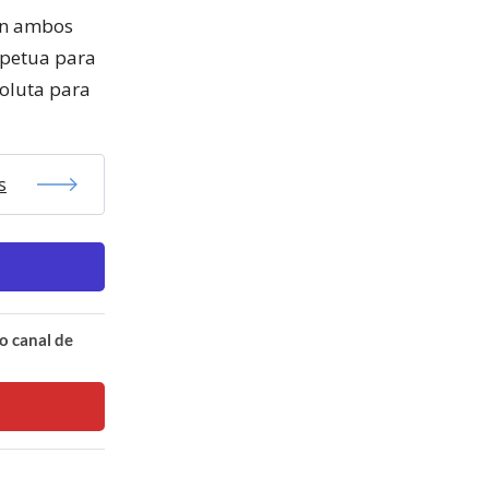
En ambos
rpetua para
soluta para
s
o canal de