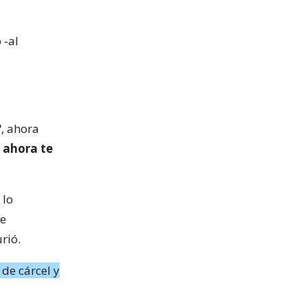
 -al
?
, ahora
ahora te
 lo
de
rió.
de cárcel y