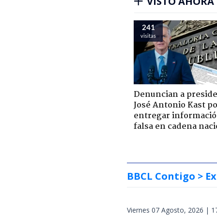
VISTO AHORA
241
visitas
Denuncian a presid
José Antonio Kast p
entregar informaci
falsa en cadena naci
BBCL Contigo
> Ex
Viernes 07 Agosto, 2026 | 1