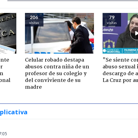
206
79
visitas
visitas
ente
Celular robado destapa
"Se siente co
or
abusos contra niña de un
abuso sexual i
ón
profesor de su colegio y
descargo de a
onal
del conviviente de su
La Cruz por au
madre
plicativa
7:05