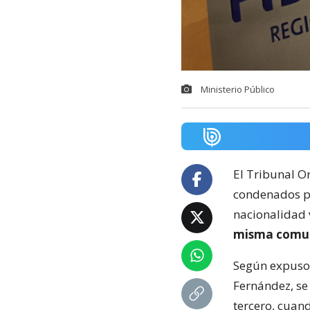
Ministerio Público
El Tribunal O
condenados po
nacionalidad
misma comu
Según expuso e
Fernández, se 
tercero, cuand