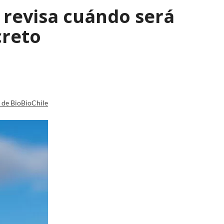
: revisa cuándo será
creto
a de BioBioChile