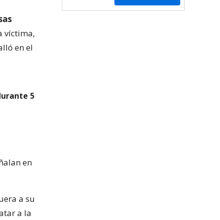
sas
a víctima,
lló en el
durante 5
uñalan en
uera a su
atar a la