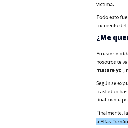
víctima.
Todo esto fue
momento del d
¿Me que
En este sentido
nosotros te v
matare yo
“, 
Según se expu
trasladan has
finalmente po
Finalmente, la
a Elías Ferná