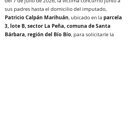
del 7 de julio de 2026, la víctima concurrió junto a
sus padres hasta el domicilio del imputado,
Patricio Calpán Marihuán
, ubicado en la
parcela
3, lote B, sector La Peña, comuna de Santa
Bárbara, región del Bío Bío
, para solicitarle la
devolución de una motosierra que le habían
prestado.
El imputado aceptó entregar la especie,
bajo la
condición de que la víctima se quedara a
conversar a solas con él.
Lo que fue aceptado por
la joven.
Tras entregar la motosierra a los padres, el
imputado procedió a
suministrar drogas a la
víctima para retenerla en contra de su voluntad.