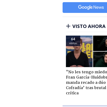
VISTO AHORA
64
visitas
"No les tengo miedo
Fran García-Huidob
manda recado a dúo 
Cofradía’ tras brutal
crítica