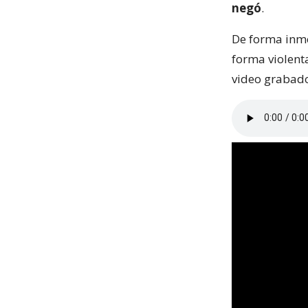
negó
.
De forma inme
forma violent
video grabado