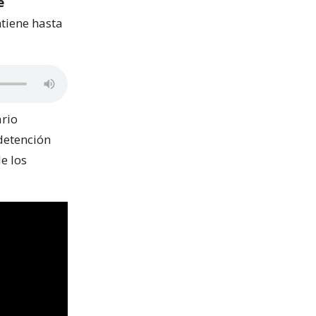
e
ntiene hasta
rio
detención
e los