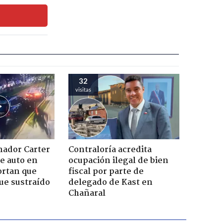
32
visitas
nador Carter
Contraloría acredita
de auto en
ocupación ilegal de bien
ortan que
fiscal por parte de
ue sustraído
delegado de Kast en
Chañaral