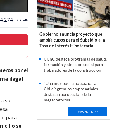
4.274
visitas
Gobierno anuncia proyecto que
amplía cupos para el Subsidio a la
Tasa de Interés Hipotecaria
CChC destaca programas de salud,
formación y atención social para
neros por el
trabajadores de la construcción
rma ilegal
"Una muy buena noticia para
Chile": gremios empresariales
destacan aprobación de la
 a su
megarreforma
 esa
MÁS NOTICIAS
do para
icilio se