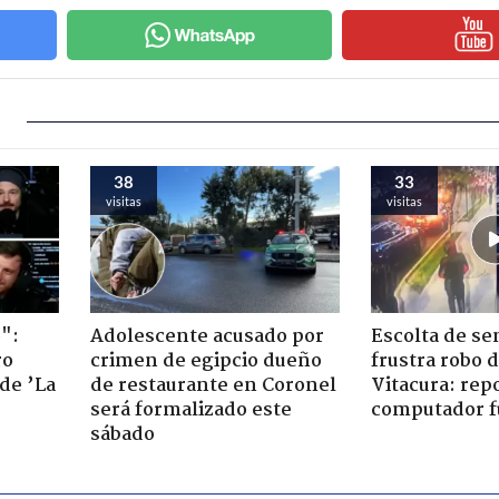
38
33
visitas
visitas
":
Adolescente acusado por
Escolta de se
ro
crimen de egipcio dueño
frustra robo 
de ’La
de restaurante en Coronel
Vitacura: rep
será formalizado este
computador f
sábado