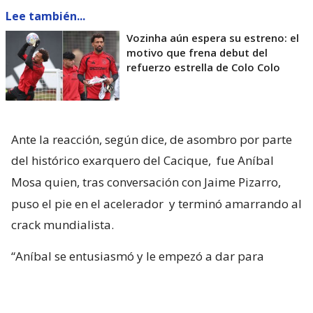
Lee también...
Vozinha aún espera su estreno: el
motivo que frena debut del
refuerzo estrella de Colo Colo
Ante la reacción, según dice, de asombro por parte
del histórico exarquero del Cacique,
fue Aníbal
Mosa quien, tras conversación con Jaime Pizarro,
puso el pie en el acelerador
y terminó amarrando al
crack mundialista.
“Aníbal se entusiasmó y le empezó a dar para
adelante. Ya con la primera reacción del club, yo
tuve una sensación muy positiva. Tanto, que me di