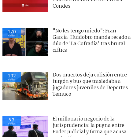
Condes
"No les tengo miedo": Fran
170
visitas
García-Huidobro manda recado a
dúo de ’La Cofradía’ tras brutal
crítica
Dos muertos deja colisión entre
132
visitas
furgón y bus que trasladaba a
jugadores juveniles de Deportes
Temuco
El millonario negocio de la
93
visitas
jurisprudencia: la pugna entre
Poder Judicial y firma que acusa