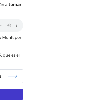
ión a
tomar
to Montt por
5
, que es el
s