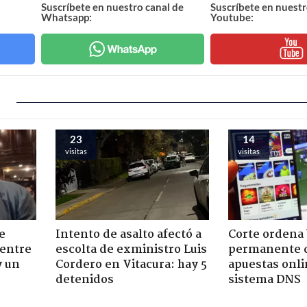
Suscríbete en nuestro canal de
Suscríbete en nuestr
Whatsapp:
Youtube:
23
14
visitas
visitas
e
Intento de asalto afectó a
Corte ordena
 entre
escolta de exministro Luis
permanente d
y un
Cordero en Vitacura: hay 5
apuestas onl
detenidos
sistema DNS