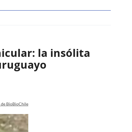
ular: la insólita
 uruguayo
a de BioBioChile