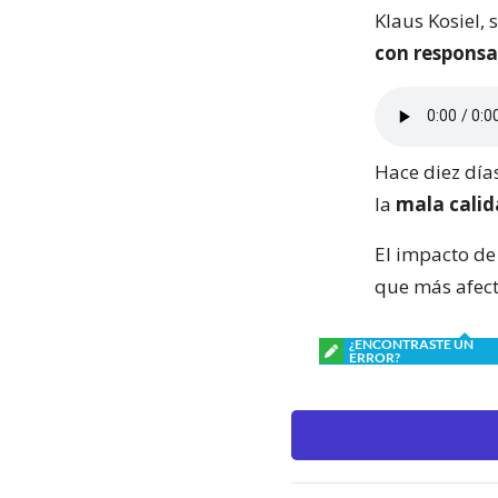
Klaus Kosiel,
con responsa
Hace diez días
la
mala calid
El impacto de
que más afect
¿ENCONTRASTE UN
ERROR?