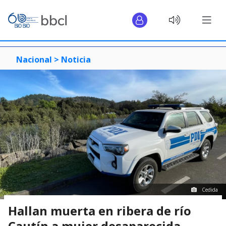
Nacional >
Noticia
Cedida
Hallan muerta en ribera de río
Cautín a mujer desaparecida