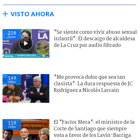
VISTO AHORA
"Se siente como vivir abuso sexual
228
visitas
infantil": El descargo de alcaldesa
de La Cruz por audio filtrado
"Me provoca dolor que sea tan
149
visitas
clasista": La dura respuesta de JC
Rodríguez a Nicolás Larraín
El "Factor Mera": el ministro de la
119
visitas
Corte de Santiago que siempre
vota a favor de los Lavín-Barriga