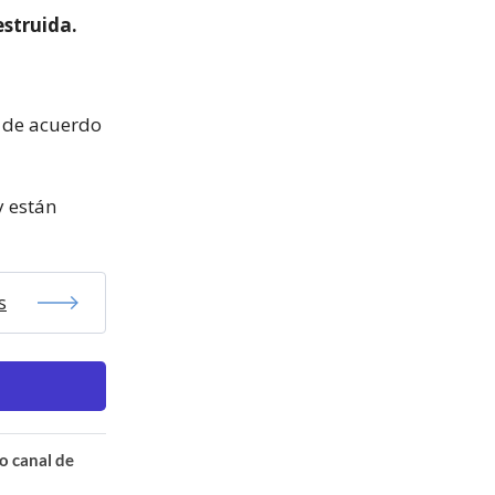
struida.
y de acuerdo
y están
s
o canal de