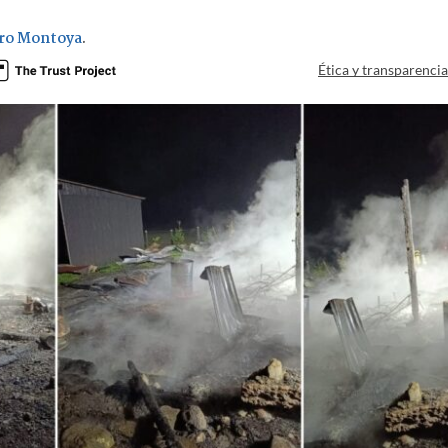
ro Montoya
.
Ética y transparenci