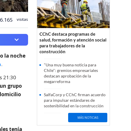
6.165
visitas
CChC destaca programas de
salud, formación y atención social
para trabajadores de la
construcción
do la noche
a
.
"Una muy buena noticia para
Chile": gremios empresariales
destacan aprobación de la
s 21:30
megarreforma
un grupo
omicilio
SalfaCorp y CChC firman acuerdo
para impulsar estándares de
sostenibilidad en la construcción
MÁS NOTICIAS
les tenía