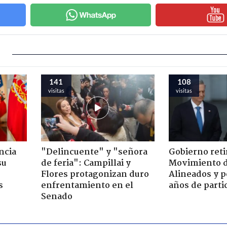
141
108
visitas
visitas
ncia
"Delincuente" y "señora
Gobierno retir
su
de feria": Campillai y
Movimiento d
Flores protagonizan duro
Alineados y p
s
enfrentamiento en el
años de parti
Senado