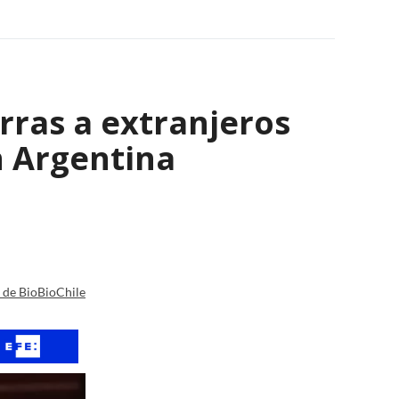
erras a extranjeros
n Argentina
a de BioBioChile