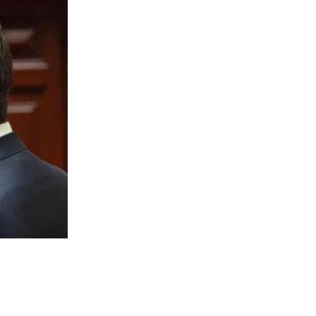
167
visitas