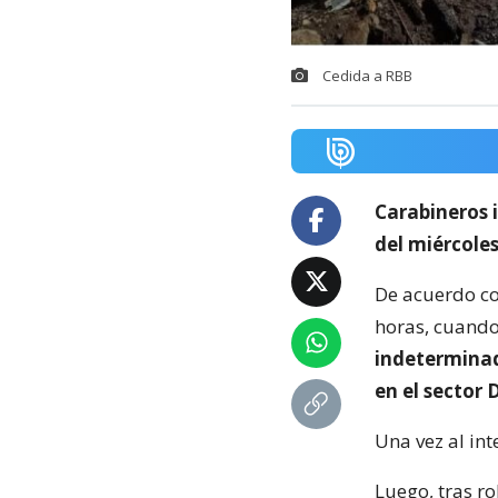
Cedida a RBB
Carabineros 
del miércole
De acuerdo co
horas, cuando
indeterminad
en el sector 
Una vez al int
Luego, tras r