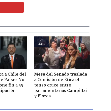
91
visitas
a a Chile del
Mesa del Senado traslada
e Países No
a Comisión de Ética el
one fin a 55
tenso cruce entre
cipación
parlamentarias Campillai
y Flores