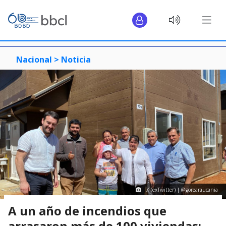
Nacional >
Noticia
X (exTwitter) | @gorearaucania
A un año de incendios que
arrasaron más de 100 viviendas: