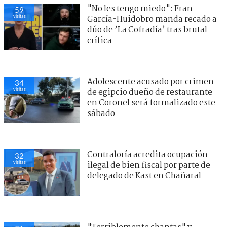
"No les tengo miedo": Fran
59
visitas
García-Huidobro manda recado a
dúo de ’La Cofradía’ tras brutal
crítica
Adolescente acusado por crimen
34
visitas
de egipcio dueño de restaurante
en Coronel será formalizado este
sábado
Contraloría acredita ocupación
32
visitas
ilegal de bien fiscal por parte de
delegado de Kast en Chañaral