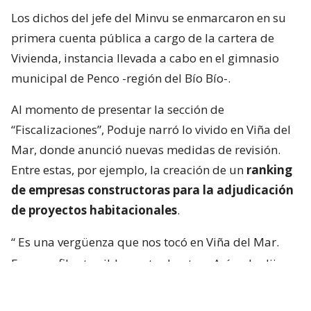
Los dichos del jefe del Minvu se enmarcaron en su
primera cuenta pública a cargo de la cartera de
Vivienda, instancia llevada a cabo en el gimnasio
municipal de Penco -región del Bío Bío-.
Al momento de presentar la sección de
“Fiscalizaciones”, Poduje narró lo vivido en Viña del
Mar, donde anunció nuevas medidas de revisión.
Entre estas, por ejemplo, la creación de un
ranking
de empresas constructoras para la adjudicación
de proyectos habitacionales
.
“
Es una vergüenza que nos tocó en Viña del Mar.
Eran perfiles terriblemente chantas
. Así yo lo dije.
No podía decir mal hecho, no.
Chanta era la
palabra. ¡Chantas!
Y esta casa la estamos