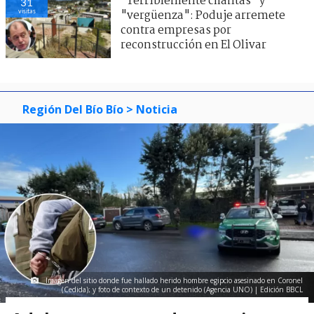
"Terriblemente chantas" y
31
visitas
"vergüenza": Poduje arremete
contra empresas por
reconstrucción en El Olivar
Región Del Bío Bío
> Noticia
Imagen del sitio donde fue hallado herido hombre egipcio asesinado en Coronel
(Cedida); y foto de contexto de un detenido (Agencia UNO) | Edición BBCL