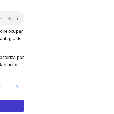
pone ocupar
contagio de
acteriza por
nflamación
s