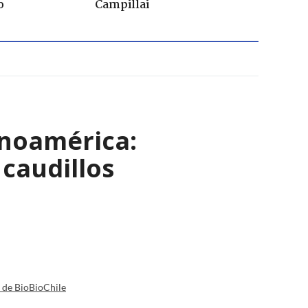
o
Campillai
inoamérica:
caudillos
a de BioBioChile