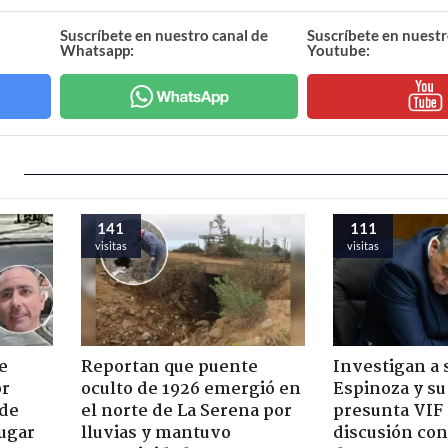
Suscríbete en nuestro canal de
Suscríbete en nuestr
Whatsapp:
Youtube:
141
111
visitas
visitas
e
Reportan que puente
Investigan a
or
oculto de 1926 emergió en
Espinoza y su
 de
el norte de La Serena por
presunta VIF 
jugar
lluvias y mantuvo
discusión co