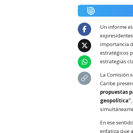
Un informe e
expresidentes
importancia d
estratégicos 
estrategias cl
La Comisión s
Caribe presen
propuestas p
geopolítica”
simultáneamen
En ese sentid
enfatiza que 