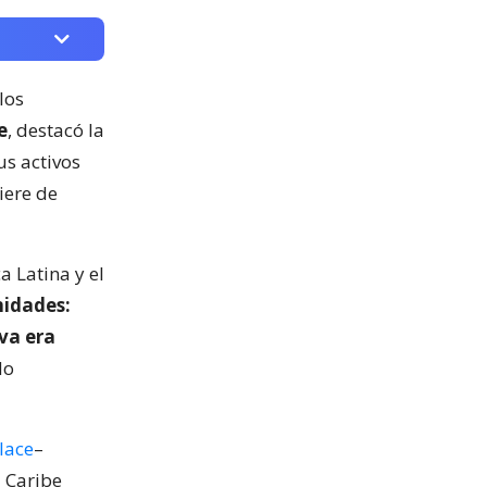
los
e
, destacó la
us activos
iere de
a Latina y el
nidades:
va era
do
lace
–
 Caribe