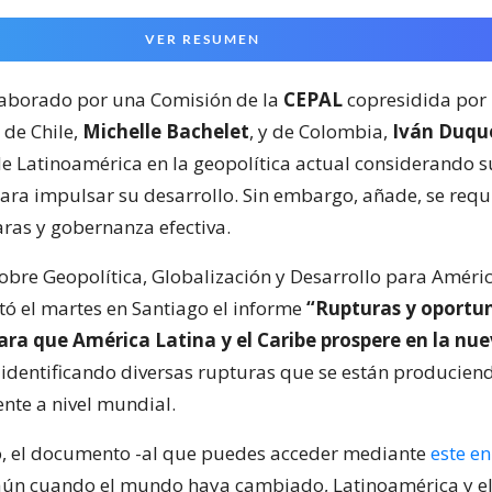
VER RESUMEN
laborado por una Comisión de la
CEPAL
copresidida por 
 de Chile,
Michelle Bachelet
, y de Colombia,
Iván Duqu
e Latinoamérica en la geopolítica actual considerando s
para impulsar su desarrollo. Sin embargo, añade, se requ
aras y gobernanza efectiva.
obre Geopolítica, Globalización y Desarrollo para Améric
tó el martes en Santiago el informe
“Rupturas y oportu
ara que América Latina y el Caribe prospere en la nue
, identificando diversas rupturas que se están producien
te a nivel mundial.
o, el documento -al que puedes acceder mediante
este en
aún cuando el mundo haya cambiado, Latinoamérica y el