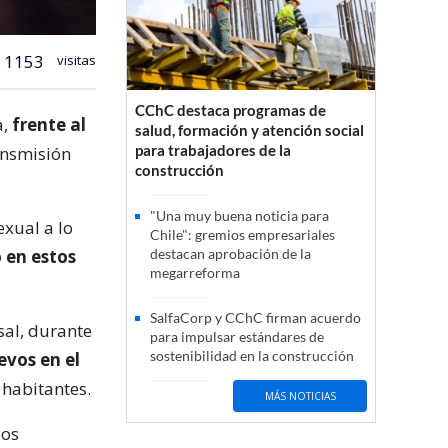
1153
visitas
CChC destaca programas de
a,
frente al
salud, formación y atención social
para trabajadores de la
ansmisión
construcción
"Una muy buena noticia para
xual a lo
Chile": gremios empresariales
 en estos
destacan aprobación de la
megarreforma
SalfaCorp y CChC firman acuerdo
sal, durante
para impulsar estándares de
sostenibilidad en la construcción
evos en el
 habitantes.
MÁS NOTICIAS
los