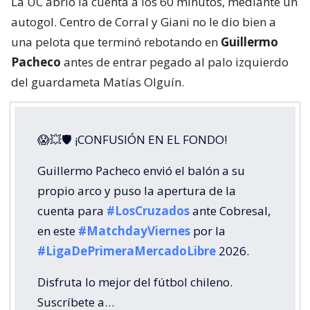
La UC abrió la cuenta a los 60 minutos, mediante un
autogol. Centro de Corral y Giani no le dio bien a
una pelota que terminó rebotando en
Guillermo
Pacheco
antes de entrar pegado al palo izquierdo
del guardameta Matías Olguín.
😱💥🛡 ¡CONFUSIÓN EN EL FONDO!
Guillermo Pacheco envió el balón a su
propio arco y puso la apertura de la
cuenta para
#LosCruzados
ante Cobresal,
en este
#MatchdayViernes
por la
#LigaDePrimeraMercadoLibre
2026.
Disfruta lo mejor del fútbol chileno.
Suscríbete a…