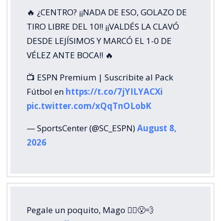
🔥 ¿CENTRO? ¡¡NADA DE ESO, GOLAZO DE
TIRO LIBRE DEL 10!! ¡¡VALDÉS LA CLAVÓ
DESDE LEJÍSIMOS Y MARCÓ EL 1-0 DE
VÉLEZ ANTE BOCA!! 🔥
📺 ESPN Premium | Suscribite al Pack
Fútbol en
https://t.co/7jYILYACXi
pic.twitter.com/xQqTnOLobK
— SportsCenter (@SC_ESPN)
August 8,
2026
Pegale un poquito, Mago 🧙‍♂️😮‍💨