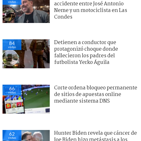
visitas
accidente entre José Antonio
Neme y un motociclista en Las
Condes
Detienen a conductor que
84
visitas
protagonizó choque donde
fallecieron los padres del
futbolista Yerko Águila
Corte ordena bloqueo permanente
66
visitas
de sitios de apuestas online
mediante sistema DNS
Hunter Biden revela que cáncer de
62
visitas
Joe Biden hizo metástasis a los