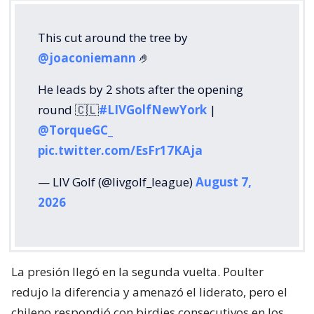
This cut around the tree by
@joaconiemann
🤌
He leads by 2 shots after the opening
round 🇨🇱
#LIVGolfNewYork
|
@TorqueGC_
pic.twitter.com/EsFr17KAja
— LIV Golf (@livgolf_league)
August 7,
2026
La presión llegó en la segunda vuelta. Poulter
redujo la diferencia y amenazó el liderato, pero el
chileno respondió con birdies consecutivos en los