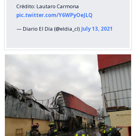
Crédito: Lautaro Carmona
pic.twitter.com/Y6WPyOeJLQ
— Diario El Día (@eldia_cl)
July 13, 2021