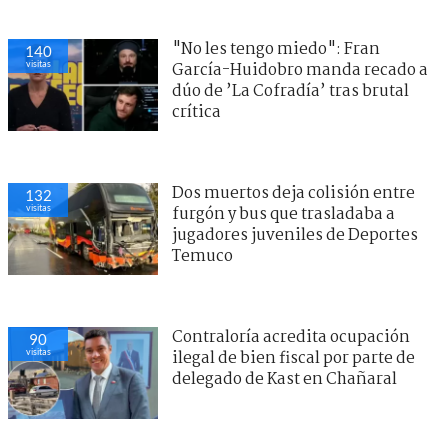
"No les tengo miedo": Fran
140
visitas
García-Huidobro manda recado a
dúo de ’La Cofradía’ tras brutal
crítica
Dos muertos deja colisión entre
132
visitas
furgón y bus que trasladaba a
jugadores juveniles de Deportes
Temuco
Contraloría acredita ocupación
90
visitas
ilegal de bien fiscal por parte de
delegado de Kast en Chañaral