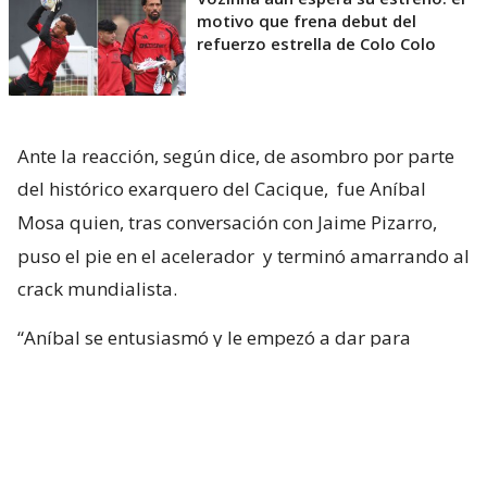
motivo que frena debut del
refuerzo estrella de Colo Colo
Ante la reacción, según dice, de asombro por parte
del histórico exarquero del Cacique,
fue Aníbal
Mosa quien, tras conversación con Jaime Pizarro,
puso el pie en el acelerador
y terminó amarrando al
crack mundialista.
“Aníbal se entusiasmó y le empezó a dar para
adelante. Ya con la primera reacción del club, yo
tuve una sensación muy positiva. Tanto, que me di
cuenta de que la cosa iba en serio”, confesó.
Duthu: “La llegada de Vozinha a Colo