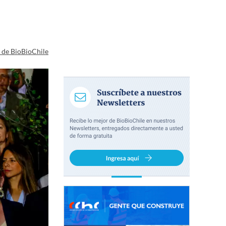
a de BioBioChile