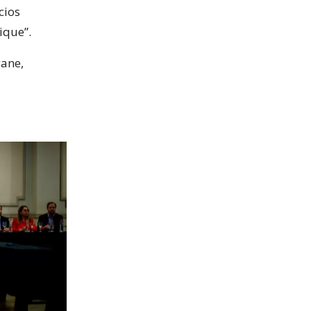
cios
ique”.
gane,