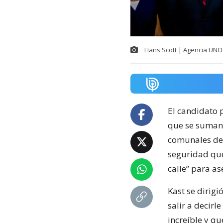
Hans Scott | Agencia UNO
El candidato 
que se suman 
comunales de 
seguridad que
calle” para as
Kast se dirig
salir a decirl
increíble y q