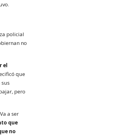
uvo.
za policial
obiernan no
r el
pecificó que
n sus
bajar, pero
Va a ser
nto que
 que no