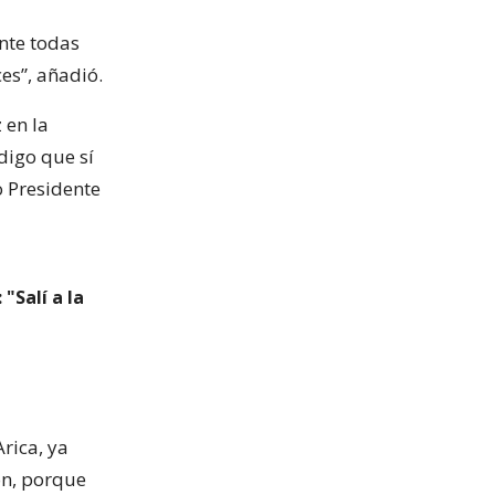
nte todas
es”, añadió.
 en la
digo que sí
o Presidente
"Salí a la
Arica, ya
ión, porque