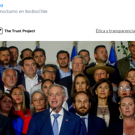
ez
r nocturno en BioBioChile
Ética y transparenci