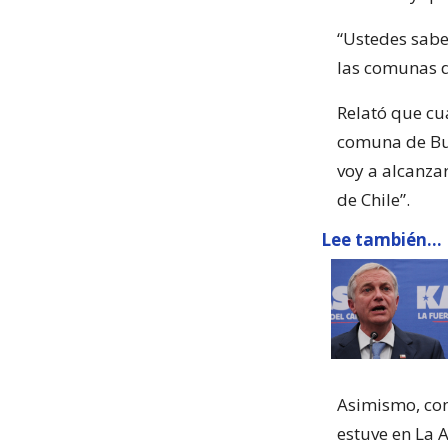
“Ustedes sabe
las comunas d
Relató que cu
comuna de Bui
voy a alcanzar
de Chile”.
Lee también...
Asimismo, conf
estuve en La A