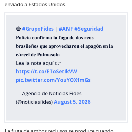
enviado a Estados Unidos.
🔵
#GrupoFides
|
#ANF
#Seguridad
𝐏𝐨𝐥𝐢𝐜í𝐚 𝐜𝐨𝐧𝐟𝐢𝐫𝐦𝐚 𝐥𝐚 𝐟𝐮𝐠𝐚 𝐝𝐞 𝐝𝐨𝐬 𝐫𝐞𝐨𝐬
𝐛𝐫𝐚𝐬𝐢𝐥𝐞ñ𝐨𝐬 𝐪𝐮𝐞 𝐚𝐩𝐫𝐨𝐯𝐞𝐜𝐡𝐚𝐫𝐨𝐧 𝐞𝐥 𝐚𝐩𝐚𝐠ó𝐧 𝐞𝐧 𝐥𝐚
𝐜á𝐫𝐜𝐞𝐥 𝐝𝐞 𝐏𝐚𝐥𝐦𝐚𝐬𝐨𝐥𝐚
Lea la nota aquí 👉
https://t.co/EToSetIkVW
pic.twitter.com/YouYOXfmGs
— Agencia de Noticias Fides
(@noticiasfides)
August 5, 2026
La fuga de ambos reclusos se produce cuando,