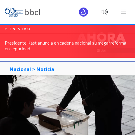
EN VIVO
Presidente Kast anuncia en cadena nacional su megarreforma
en seguridad
Nacional >
Noticia