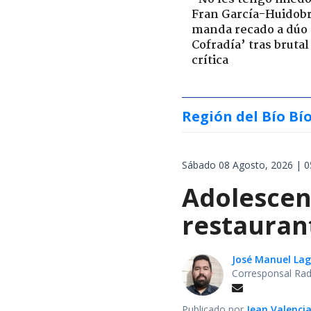
Fran García-Huidob
manda recado a dúo 
Cofradía’ tras brutal
crítica
Región del Bío Bí
Sábado 08 Agosto, 2026 | 0
Adolescen
restauran
José Manuel La
Corresponsal Rad
Publicado por
Jean Valenci