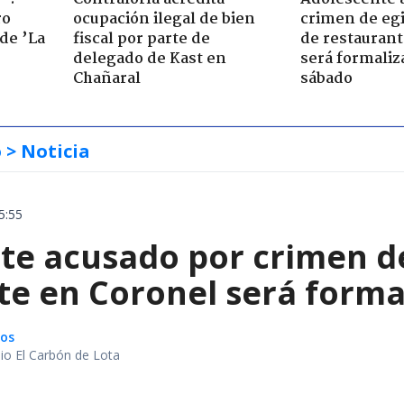
ro
ocupación ilegal de bien
crimen de eg
de ’La
fiscal por parte de
de restaurant
delegado de Kast en
será formaliz
Chañaral
sábado
o
> Noticia
5:55
te acusado por crimen d
te en Coronel será forma
gos
io El Carbón de Lota
a