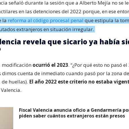
ncia señaló durante la sesión que a Alberto Mejía no se 
actilares en las detenciones del 2022 porque, en ese ento
e la
reforma al código procesal penal
que estipula la to
utados extranjeros en situación irregular.
lencia revela que sicario ya había s
o
a modificación
ocurrió el 2023
. “¿Por qué esto no pasó el
 dimos cuenta de inmediato cuando pasó por la zona de
 de huellas).
El año 2022 este criterio no estaba vigen
Valencia.
Fiscal Valencia anuncia oficio a Gendarmería por
piden saber cuántos extranjeros están presos