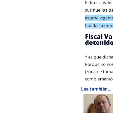
El lunes, Vale
sus huellas d
estaba vigent
huellas a imp
Fiscal Va
detenid
Y es que dich
Porque no nos
(zona de toma
complementó 
Lee también...