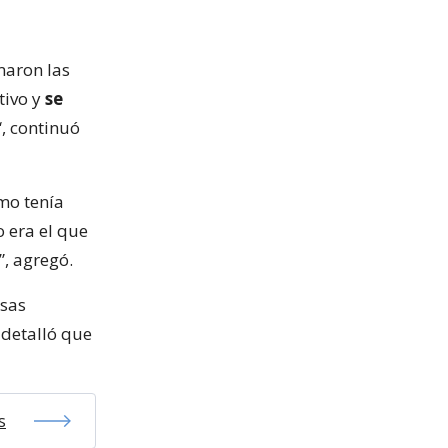
maron las
tivo y
se
“, continuó
omo tenía
 era el que
”, agregó.
usas
, detalló que
s