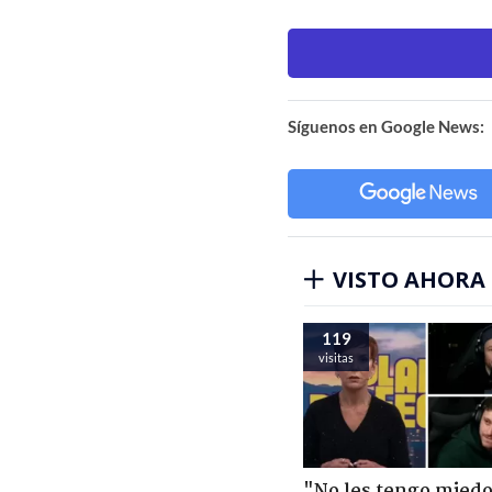
Síguenos en Google News:
VISTO AHORA
119
visitas
"No les tengo miedo