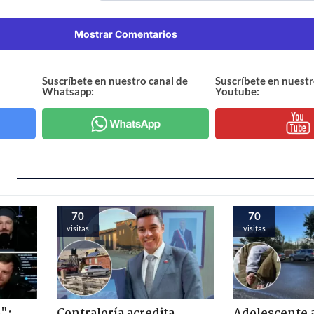
Mostrar Comentarios
Suscríbete en nuestro canal de
Suscríbete en nuestr
Whatsapp:
Youtube:
70
70
visitas
visitas
":
Contraloría acredita
Adolescente 