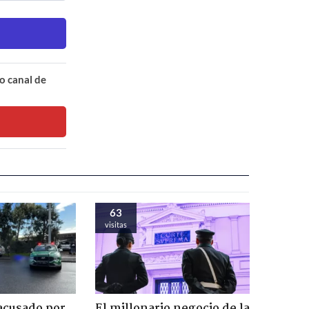
o canal de
63
visitas
acusado por
El millonario negocio de la