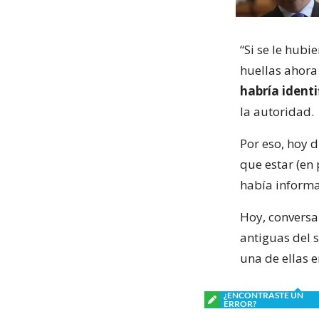
“Si se le hub
huellas ahora
habría identi
la autoridad.
Por eso, hoy 
que estar (en
había informa
Hoy, conversa
antiguas del 
una de ellas 
¿ENCONTRASTE UN
ERROR?