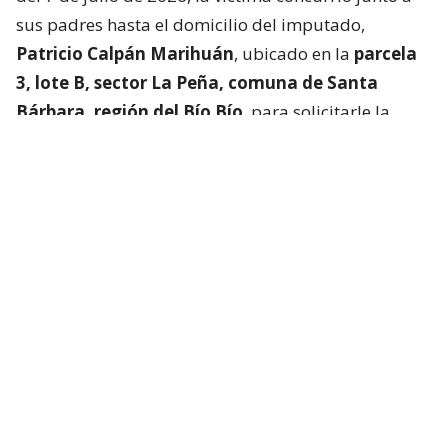
sus padres hasta el domicilio del imputado,
Patricio Calpán Marihuán
, ubicado en la
parcela
3, lote B, sector La Peña, comuna de Santa
Bárbara, región del Bío Bío
, para solicitarle la
devolución de una motosierra que le habían
prestado.
El imputado aceptó entregar la especie,
bajo la
condición de que la víctima se quedara a
conversar a solas con él.
Lo que fue aceptado por
la joven.
Tras entregar la motosierra a los padres, el
imputado procedió a
suministrar drogas a la
víctima para retenerla en contra de su voluntad.