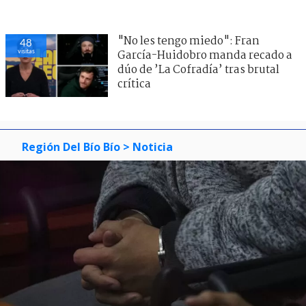
"No les tengo miedo": Fran
48
visitas
García-Huidobro manda recado a
dúo de ’La Cofradía’ tras brutal
crítica
Región Del Bío Bío
> Noticia