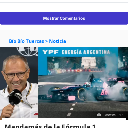
Mostrar Comentarios
Bío Bío Tuercas
> Noticia
Contexto | EFE
Mandamás de la Fórmula 1