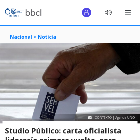
Nacional >
Noticia
CONTEXTO | Agencia UNO
Studio Público: carta oficialista
lideraría primera vuelta, pero