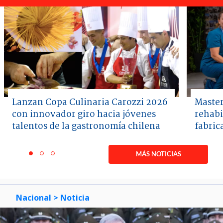
Lanzan Copa Culinaria Carozzi 2026
Master
con innovador giro hacia jóvenes
rehabi
talentos de la gastronomía chilena
fabric
Item
1
MÁS NOTICIAS
item
item
item
of
0
1
2
3
Nacional
> Noticia