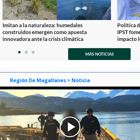
Imitan a la naturaleza: humedales
Política 
construidos emergen como apuesta
IPST fom
innovadora ante la crisis climática
impacto l
Item
1
MÁS NOTICIAS
item
item
item
of
0
1
2
3
Región De Magallanes
> Noticia