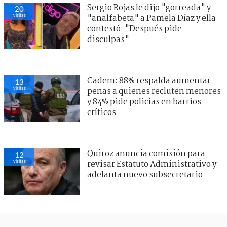
Sergio Rojas le dijo "gorreada" y
20
visitas
"analfabeta" a Pamela Díaz y ella
contestó: "Después pide
disculpas"
Cadem: 88% respalda aumentar
13
visitas
penas a quienes recluten menores
y 84% pide policías en barrios
críticos
Quiroz anuncia comisión para
12
visitas
revisar Estatuto Administrativo y
adelanta nuevo subsecretario