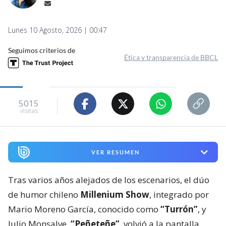
Lunes 10 Agosto, 2026 | 00:47
Seguimos criterios de
Ética y transparencia de BBCL
5015
visitas
VER RESUMEN
Tras varios años alejados de los escenarios, el dúo
de humor chileno
Millenium Show
, integrado por
Mario Moreno García, conocido como
“Turrón”
, y
Julio Monsalve,
“Peñeteñe”
, volvió a la pantalla