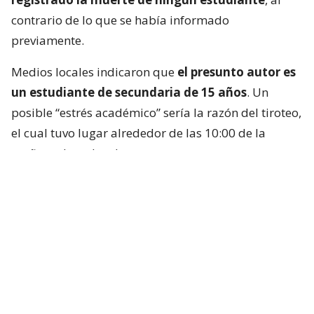
contrario de lo que se había informado
previamente.
Medios locales indicaron que
el presunto autor es
un estudiante de secundaria de 15 años
. Un
posible “estrés académico” sería la razón del tiroteo,
el cual tuvo lugar alrededor de las 10:00 de la
mañana, hora local.
Las autoridades indicaron que el sospechoso se
encontraba dentro de la sala de computadores del
colegio, identificado por medios locales como la
Escuela Debsirin Nonthaburi,
situada unos 15
kilómetros al noroeste de la capital tailandesa.
Se trata de
un prestigioso centro educativo
para