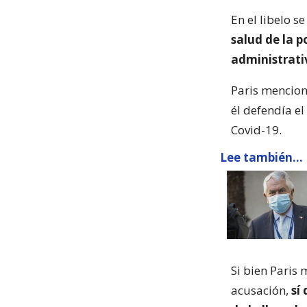
En el libelo s
salud de la p
administrati
Paris mencionó
él defendía e
Covid-19.
Lee también...
Si bien Paris 
acusación,
sí