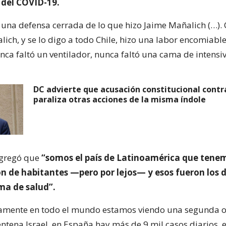
 del COVID-19.
 una defensa cerrada de lo que hizo Jaime Mañalich (…). 
ich, y se lo digo a todo Chile, hizo una labor encomiable
ca faltó un ventilador, nunca faltó una cama de intensiv
DC advierte que acusación constitucional contr
paraliza otras acciones de la misma índole
agregó que
“somos el país de Latinoamérica que tene
ón de habitantes —pero por lejos— y esos fueron los d
ma de salud”.
amente en todo el mundo estamos viendo una segunda ol
entena Israel, en España hay más de 9 mil casos diarios, 