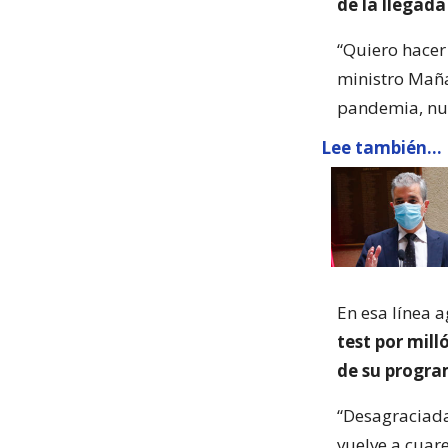
de la llegada
“Quiero hacer
ministro Mañal
pandemia, nun
Lee también...
En esa línea 
test por mill
de su progra
“Desagraciad
vuelve a cuar