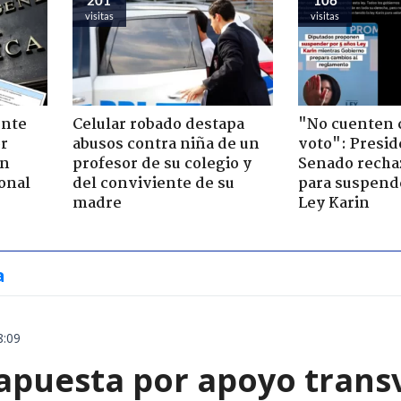
visitas
visitas
ente
Celular robado destapa
"No cuenten 
or
abusos contra niña de un
voto": Presid
ón
profesor de su colegio y
Senado recha
onal
del conviviente de su
para suspende
madre
Ley Karin
a
8:09
apuesta por apoyo trans