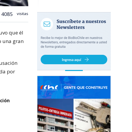
4085
visitas
tuvo que él
o una gran
cusación
ada por
ción