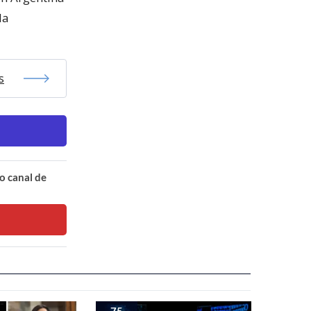
la
s
o canal de
75