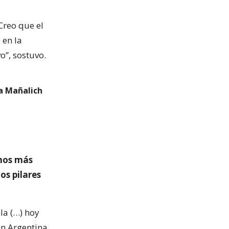
Creo que el
 en la
o”, sostuvo.
a Mañalich
mos más
os pilares
a (…) hoy
en Argentina