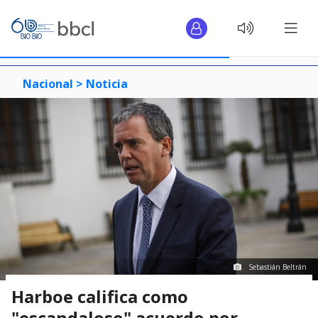
Nacional >
Noticia
Sebastián Beltrán
Harboe califica como
"escandaloso" acuerdo por