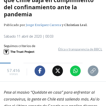
del confinamiento ante la
pandemia
Publicado por
Jorge Enríquez Carrera
y
Christian Leal
.
Sábado 11 abril de 2020 | 00:03
Seguimos criterios de
Ética y transparencia de BBCL
57.416
visitas
Pese al masivo “Quédate en casa” para enfrentar al
coronavirus, la gente en Chile está saliendo más. Así lo
dice el último reporte de Google que analiza diversas