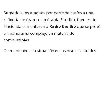
Sumado a los ataques por parte de hutíes a una
refinería de Aramco en Arabia Saudita, fuentes de
Hacienda comentaron a
Radio Bío Bío
que se prevé
un panorama complejo en materia de
combustibles.
De mantenerse la situación en los niveles actuales,
se estima un incremento de
4,5%
en los precios de
la gasolina y un
7%
en el diésel
.
Es decir, que una bencina de 93 octanos a -por
ejemplo- 1.424 pesos por litro ($/lt), subiría
64,08$/lt hasta unos 1.488,08$/lt. Un diésel a
1.196$/lt estaría 83,72$/lt más caro.