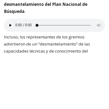
desmantelamiento del Plan Nacional de
Búsqueda
.
Incluso, los representantes de los gremios
advirtieron de un “desmantelamiento” de las
capacidades técnicas y de conocimiento del
gobierno chileno ante la Corte.
Algunos de los datos expuestos tienen relación con
el recorte de
652 millones de pesos
que sufrió el
Instituto Nacional de Estadísticas.
El presidente de ANEF, José Pérez, aseguró que
diversos servicios públicos que son esenciales para
la ciudadanía
están siendo afectados con los