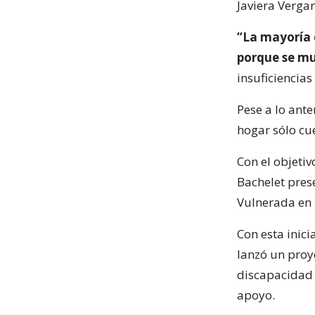
Javiera Verga
“La mayoría d
porque se m
insuficiencias
Pese a lo ante
hogar sólo cu
Con el objetiv
Bachelet prese
Vulnerada en
Con esta inici
lanzó un proye
discapacidad 
apoyo.