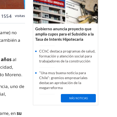
1554
visitas
Gobierno anuncia proyecto que
name) no
amplía cupos para el Subsidio a la
Tasa de Interés Hipotecaria
 también a
CChC destaca programas de salud,
formación y atención social para
 años
al
trabajadores de la construcción
acidad,
"Una muy buena noticia para
edo Moreno.
Chile": gremios empresariales
destacan aprobación de la
ncia, uno de
megarreforma
al,
MÁS NOTICIAS
name, en
su