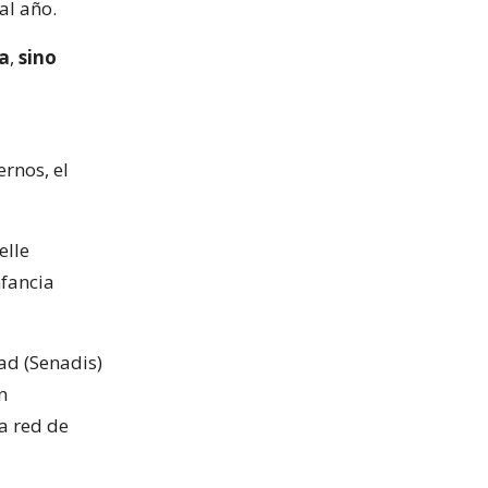
al año.
sa
,
sino
ernos, el
elle
nfancia
dad (Senadis)
n
a red de