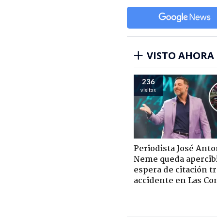
VISTO AHORA
236
visitas
Periodista José Anto
Neme queda apercib
espera de citación t
accidente en Las Co