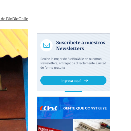
a de BioBioChile