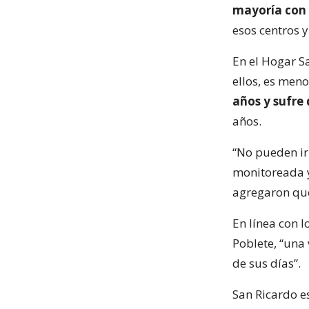
mayoría con 
esos centros y
En el Hogar S
ellos, es meno
años y sufre
años.
“No pueden ir
monitoreada y 
agregaron que
En línea con l
Poblete, “una 
de sus días”.
San Ricardo e