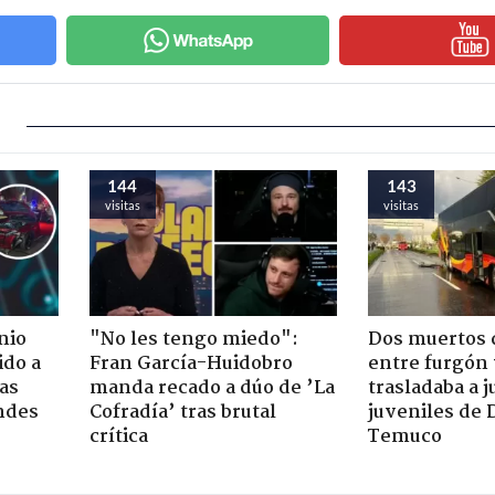
144
143
visitas
visitas
nio
"No les tengo miedo":
Dos muertos d
ido a
Fran García-Huidobro
entre furgón 
ras
manda recado a dúo de ’La
trasladaba a 
ndes
Cofradía’ tras brutal
juveniles de 
crítica
Temuco