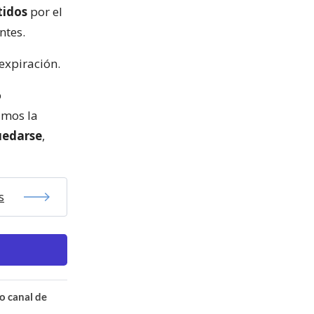
tidos
por el
ntes.
 expiración.
o
imos la
uedarse
,
s
o canal de