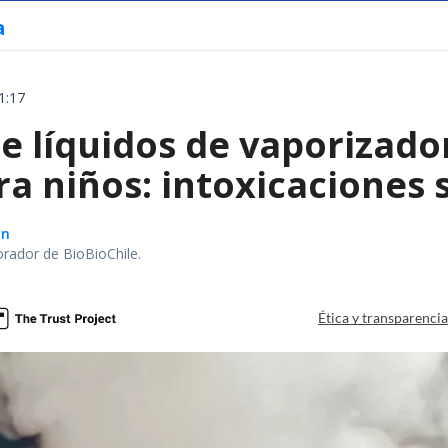
a
1:17
e líquidos de vaporizado
ra niños: intoxicaciones
ón
orador de BioBioChile.
Ética y transparenci