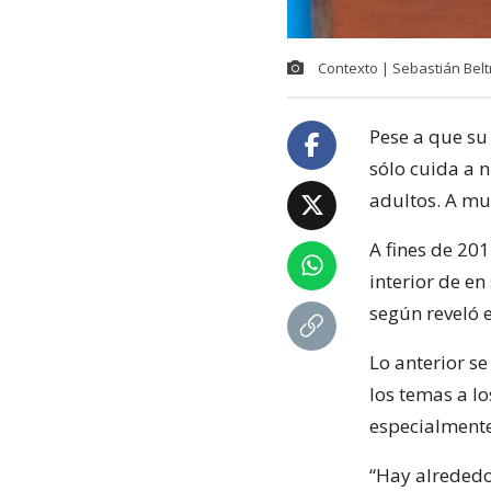
Contexto | Sebastián Bel
Pese a que su
sólo cuida a 
adultos. A mu
A fines de 20
interior de e
según reveló e
Lo anterior se
los temas a l
especialmente 
“Hay alrededo