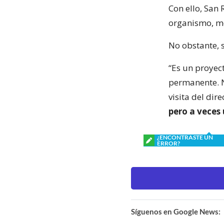
Con ello, San 
organismo, mo
No obstante, s
“Es un proyect
permanente. N
visita del dir
pero a veces 
¿ENCONTRASTE UN
ERROR?
Síguenos en Google News: