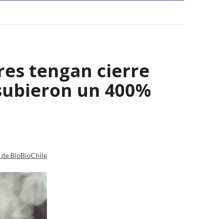
res tengan cierre
 subieron un 400%
a de BioBioChile