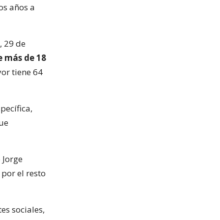
os años a
, 29 de
e más de 18
yor tiene 64
pecífica,
que
e Jorge
 por el resto
es sociales,