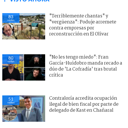
"No les tengo miedo": Fran
80
visitas
García-Huidobro manda recado a
dúo de ’La Cofradía’ tras brutal
crítica
"Terriblemente chantas" y
83
visitas
"vergüenza": Poduje arremete
contra empresas por
reconstrucción en El Olivar
Contraloría acredita ocupación
51
visitas
ilegal de bien fiscal por parte de
delegado de Kast en Chañaral