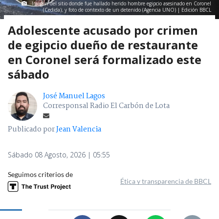
Imagen del sitio donde fue hallado herido hombre egipcio asesinado en Coronel
(Cedida); y foto de contexto de un detenido (Agencia UNO) | Edición BBCL
Adolescente acusado por crimen
de egipcio dueño de restaurante
en Coronel será formalizado este
sábado
José Manuel Lagos
Corresponsal Radio El Carbón de Lota
Publicado por
Jean Valencia
Sábado 08 Agosto, 2026 | 05:55
Seguimos criterios de
Ética y transparencia de BBCL