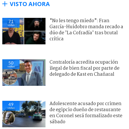
VISTO AHORA
"No les tengo miedo": Fran
71
visitas
García-Huidobro manda recado a
dúo de ’La Cofradía’ tras brutal
crítica
Contraloría acredita ocupación
50
visitas
ilegal de bien fiscal por parte de
delegado de Kast en Chañaral
Adolescente acusado por crimen
49
visitas
de egipcio dueño de restaurante
en Coronel será formalizado este
sábado