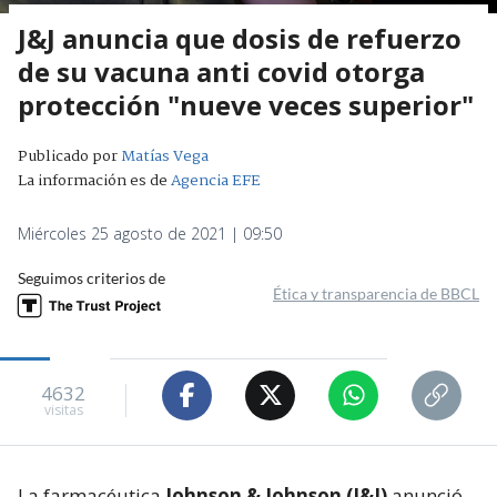
J&J anuncia que dosis de refuerzo
de su vacuna anti covid otorga
protección "nueve veces superior"
Publicado por
Matías Vega
La información es de
Agencia EFE
Miércoles 25 agosto de 2021 | 09:50
Seguimos criterios de
Ética y transparencia de BBCL
4632
visitas
La farmacéutica
Johnson & Johnson (J&J)
anunció