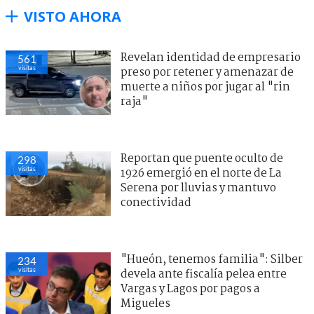
VISTO AHORA
Revelan identidad de empresario
561
visitas
preso por retener y amenazar de
muerte a niños por jugar al "rin
raja"
Reportan que puente oculto de
298
visitas
1926 emergió en el norte de La
Serena por lluvias y mantuvo
conectividad
"Hueón, tenemos familia": Silber
234
visitas
devela ante fiscalía pelea entre
Vargas y Lagos por pagos a
Migueles