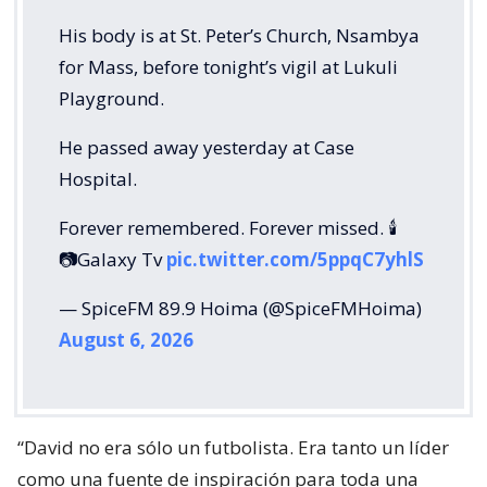
His body is at St. Peter’s Church, Nsambya
for Mass, before tonight’s vigil at Lukuli
Playground.
He passed away yesterday at Case
Hospital.
Forever remembered. Forever missed. 🕯️
📷Galaxy Tv
pic.twitter.com/5ppqC7yhlS
— SpiceFM 89.9 Hoima (@SpiceFMHoima)
August 6, 2026
“David no era sólo un futbolista. Era tanto un líder
como una fuente de inspiración para toda una