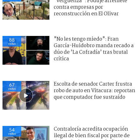
"vergüenza": Poduje arremete
contra empresas por
reconstrucción en El Olivar
"No les tengo miedo": Fran
88
visitas
García-Huidobro manda recado a
dúo de ’La Cofradía’ tras brutal
crítica
Escolta de senador Carter frustra
67
visitas
robo de auto en Vitacura: reportan
que computador fue sustraído
Contraloría acredita ocupación
54
visitas
ilegal de bien fiscal por parte de