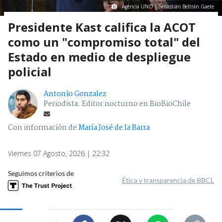
Agencia UNO | Sebastián Beltrán Gaete
Presidente Kast califica la ACOT
como un "compromiso total" del
Estado en medio de despliegue
policial
Antonio Gonzalez
Periodista. Editor nocturno en BioBioChile
Con información de
María José de la Barra
Viernes 07 Agosto, 2026 | 22:32
Seguimos criterios de
Ética y transparencia de BBCL