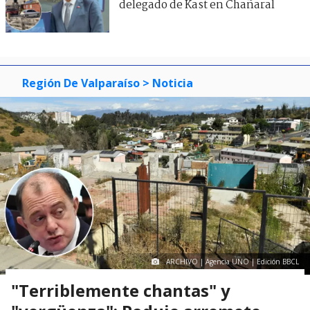
delegado de Kast en Chañaral
Región De Valparaíso
> Noticia
ARCHIVO | Agencia UNO | Edición BBCL
"Terriblemente chantas" y