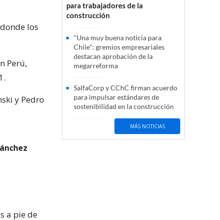
para trabajadores de la
construcción
n donde los
"Una muy buena noticia para
Chile": gremios empresariales
destacan aprobación de la
en Perú,
megarreforma
1.
SalfaCorp y CChC firman acuerdo
para impulsar estándares de
nski y Pedro
sostenibilidad en la construcción
MÁS NOTICIAS
Sánchez
s a pie de