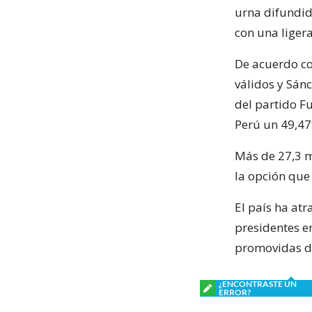
urna difundid
con una ligera
De acuerdo co
válidos y Sán
del partido F
Perú un 49,47
Más de 27,3 m
la opción que
El país ha at
presidentes e
promovidas d
¿ENCONTRASTE UN
ERROR?