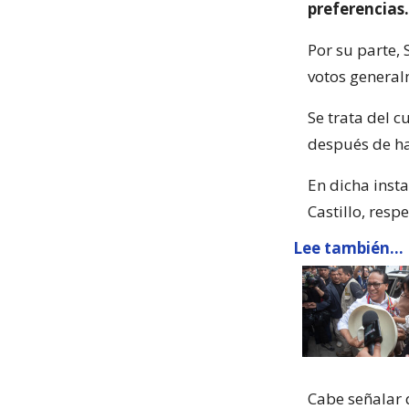
preferencias.
Por su parte,
votos general
Se trata del c
después de ha
En dicha inst
Castillo, resp
Lee también...
Cabe señalar q