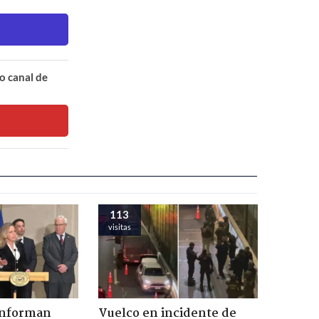
o canal de
113
visitas
onforman
Vuelco en incidente de