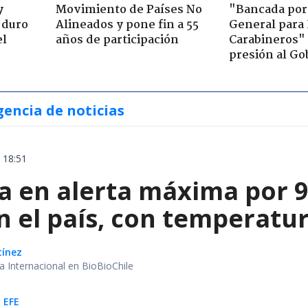
y
Movimiento de Países No
"Bancada por
 duro
Alineados y pone fin a 55
General para
el
años de participación
Carabineros"
presión al Go
gencia de noticias
 18:51
a en alerta máxima por 9
n el país, con temperatu
tínez
ea Internacional en BioBioChile
 EFE