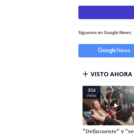
Síguenos en Google News:
VISTO AHORA
356
visitas
"Delincuente" y "s