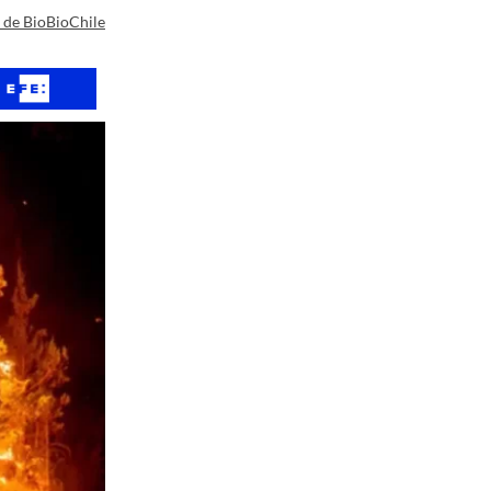
a de BioBioChile