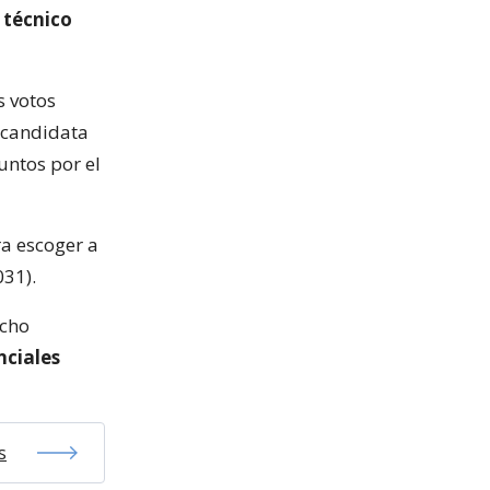
técnico
s votos
 candidata
untos por el
a escoger a
031).
ocho
nciales
s