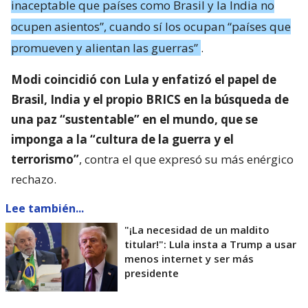
inaceptable que países como Brasil y la India no
ocupen asientos”, cuando sí los ocupan “países que
promueven y alientan las guerras”
.
Modi coincidió con Lula y enfatizó el papel de
Brasil, India y el propio BRICS en la búsqueda de
una paz “sustentable” en el mundo, que se
imponga a la “cultura de la guerra y el
terrorismo”
, contra el que expresó su más enérgico
rechazo.
Lee también...
"¡La necesidad de un maldito
titular!": Lula insta a Trump a usar
menos internet y ser más
presidente