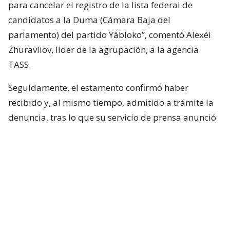
para cancelar el registro de la lista federal de
candidatos a la Duma (Cámara Baja del
parlamento) del partido Yábloko”, comentó Alexéi
Zhuravliov, líder de la agrupación, a la agencia
TASS.
Seguidamente, el estamento confirmó haber
recibido y, al mismo tiempo, admitido a trámite la
denuncia, tras lo que su servicio de prensa anunció
que la estudiará el próximo lunes a las 10 de la
mañana.
Las listas electorales de Yábloko, partido fundado
en 1993, para los comicios de septiembre habían
sido aprobadas por la Comisión Electoral Central
(CEC). “Exigimos que se anule el registro de todos los
candidatos a diputado”, insistió Zhuravliov.