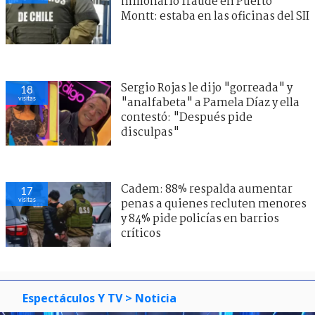
millonario fraude en Puerto
Montt: estaba en las oficinas del SII
Sergio Rojas le dijo "gorreada" y
18
visitas
"analfabeta" a Pamela Díaz y ella
contestó: "Después pide
disculpas"
Cadem: 88% respalda aumentar
17
visitas
penas a quienes recluten menores
y 84% pide policías en barrios
críticos
Espectáculos Y TV
> Noticia