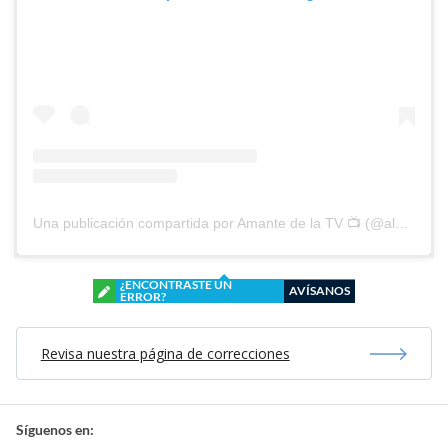
Una publicación compartida por Amante de la TV 📺 (@alguien_te_observa)
¿ENCONTRASTE UN
AVÍSANOS
ERROR?
Revisa nuestra página de correcciones
Síguenos en: