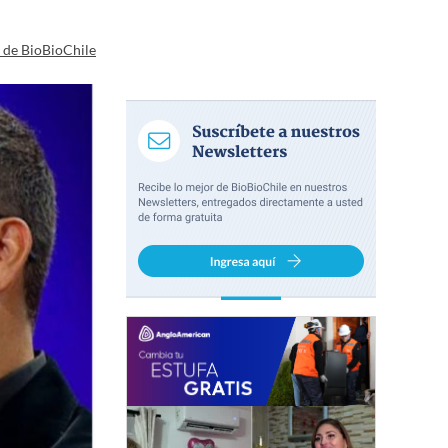
a de BioBioChile