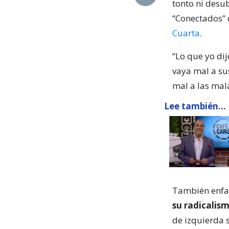
tonto ni desu
“Conectados” d
Cuarta
.
“Lo que yo dij
vaya mal a sus
mal a las mal
Lee también...
También enfat
su radicalis
de izquierda 