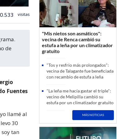
0.533
visitas
"Mis nietos son asmáticos":
vecina de Renca cambió su
estufa a leña por un climatizador
mo de
gratuito
"Tos y resfrío más prolongados":
vecina de Talagante fue beneficiada
con recambio de estufa a leña
ergio
do Fuentes
"La leña me hacía gastar el triple":
vecino de Melipilla cambió su
estufa por un climatizador gratuito
yo llamé al
MÁS NOTICIAS
llevo 30
 soy tan