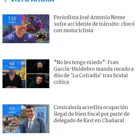
Periodista José Antonio Neme
155
visitas
sufre accidente de tránsito: chocó
con motociclista
"No les tengo miedo": Fran
68
visitas
García-Huidobro manda recado a
dúo de ’La Cofradía’ tras brutal
crítica
Contraloría acredita ocupación
43
visitas
ilegal de bien fiscal por parte de
delegado de Kast en Chañaral