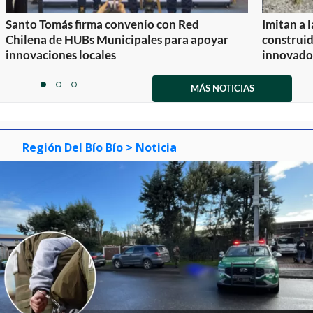
Santo Tomás firma convenio con Red
Imitan a 
Chilena de HUBs Municipales para apoyar
construi
innovaciones locales
innovador
Item
1
MÁS NOTICIAS
item
item
item
of
0
1
2
3
Región Del Bío Bío
> Noticia