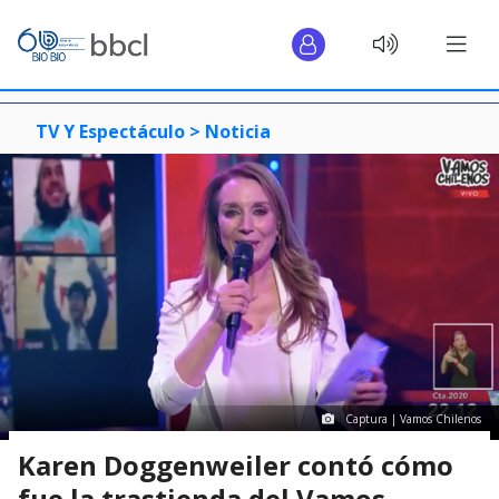
TV Y Espectáculo >
Noticia
Captura | Vamos Chilenos
Karen Doggenweiler contó cómo
fue la trastienda del Vamos