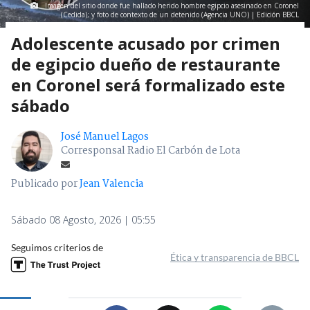
Imagen del sitio donde fue hallado herido hombre egipcio asesinado en Coronel
(Cedida); y foto de contexto de un detenido (Agencia UNO) | Edición BBCL
Adolescente acusado por crimen
de egipcio dueño de restaurante
en Coronel será formalizado este
sábado
José Manuel Lagos
Corresponsal Radio El Carbón de Lota
Publicado por
Jean Valencia
Sábado 08 Agosto, 2026 | 05:55
Seguimos criterios de
Ética y transparencia de BBCL