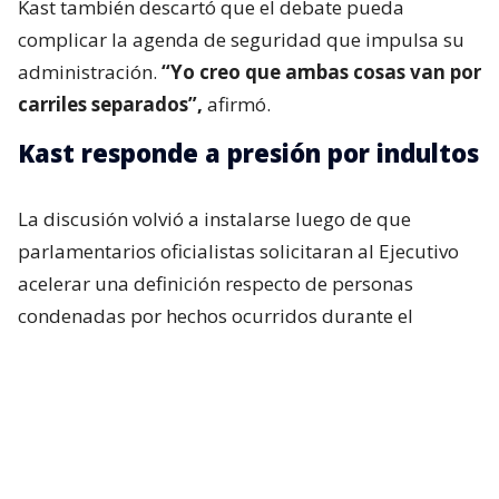
Kast también descartó que el debate pueda
complicar la agenda de seguridad que impulsa su
administración.
“Yo creo que ambas cosas van por
carriles separados”,
afirmó.
Kast responde a presión por indultos
La discusión volvió a instalarse luego de que
parlamentarios oficialistas solicitaran al Ejecutivo
acelerar una definición respecto de personas
condenadas por hechos ocurridos durante el
estallido social, particularmente uniformados.
Incluso, si bien en el oficialismo no existía una
expectativa real de que el presidente anunciara algo
al respecto durante su última cadena nacional,
tanto Republicanos como el Partido Nacional