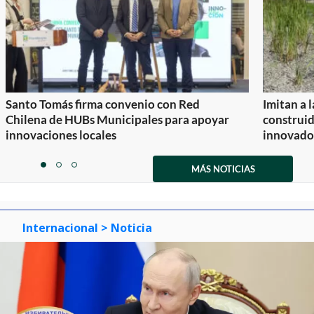
Santo Tomás firma convenio con Red
Imitan a 
Chilena de HUBs Municipales para apoyar
construi
innovaciones locales
innovador
Item
1
MÁS NOTICIAS
item
item
item
of
0
1
2
3
Internacional
> Noticia