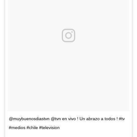
@muybuenosdiastvn @tvn en vivo ! Un abrazo a todos ! #tv
#medios #chile #television