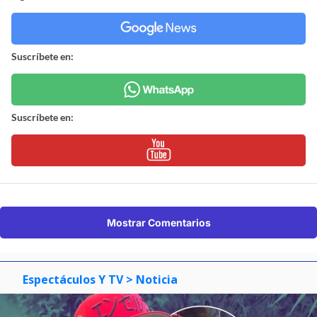
Suscríbete en:
Suscríbete en:
Mostrar Comentarios
Espectáculos Y TV
> Noticia