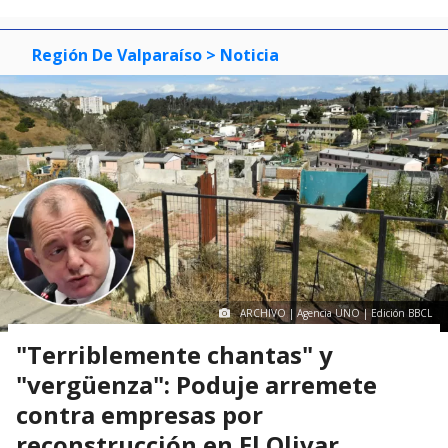
0
1
2
3
Región De Valparaíso
> Noticia
ARCHIVO | Agencia UNO | Edición BBCL
"Terriblemente chantas" y
"vergüenza": Poduje arremete
contra empresas por
reconstrucción en El Olivar