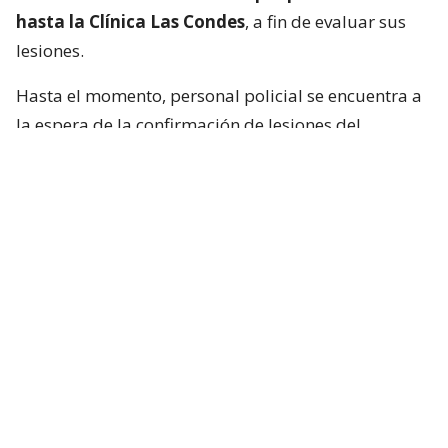
hasta la Clínica Las Condes
, a fin de evaluar sus
lesiones.
Hasta el momento, personal policial se encuentra a
la espera de la confirmación de lesiones del
conductor de la motocicleta, así como las
instrucciones de fiscalía.
Francisca García-Huidobro habló con
el periodista
En medio del programa de Chilevisión,
Francisca
García-Huidobro mencionó que habló
directamente con el periodista. “Él está bien,
está con su mamá, está con Juan Pablo
González, quien es su productor ejecutivo del