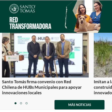
Santo Tomás firma convenio con Red
Imitan a 
Chilena de HUBs Municipales para apoyar
construi
innovaciones locales
innovador
Item
1
MÁS NOTICIAS
item
item
item
of